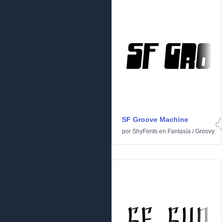
SF Groove Machine
por
ShyFonts
en
Fantasía
/
Groovy