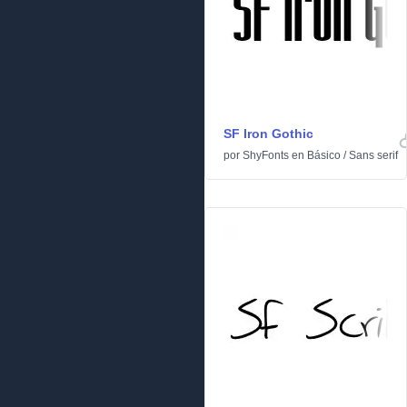
SF Iron Gothic
por
ShyFonts
en
Básico
/
Sans serif