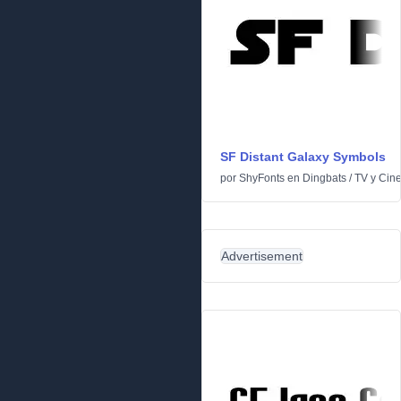
SF Distant Galaxy Symbols
por
ShyFonts
en
Dingbats
/
TV y Cin
Advertisement