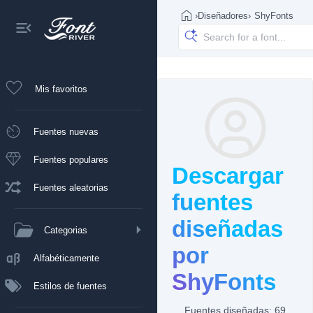
›
Diseñadores
›
ShyFonts
Mis favoritos
Fuentes nuevas
Fuentes populares
Descargar
Fuentes aleatorias
fuentes
diseñadas
Categorias
por
Alfabéticamente
ShyFonts
Estilos de fuentes
Fuentes diseñadas: 69