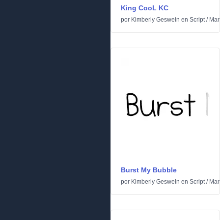
King CooL KC
por
Kimberly Geswein
en
Script
/
Man
Burst My Bubble
por
Kimberly Geswein
en
Script
/
Man