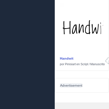
Handwit
por
Pinisiart
en
Script
/
Manuscrito
Advertisement