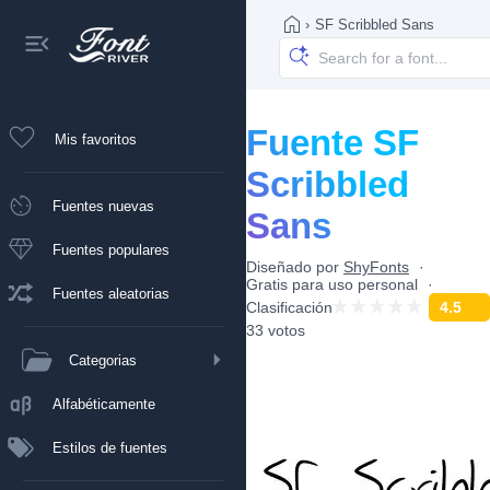
›
SF Scribbled Sans
Fuente SF
Mis favoritos
Scribbled
Fuentes nuevas
Sans
Fuentes populares
Diseñado por
ShyFonts
Gratis para uso personal
Fuentes aleatorias
Clasificación
4.5
33 votos
Categorias
Alfabéticamente
Estilos de fuentes