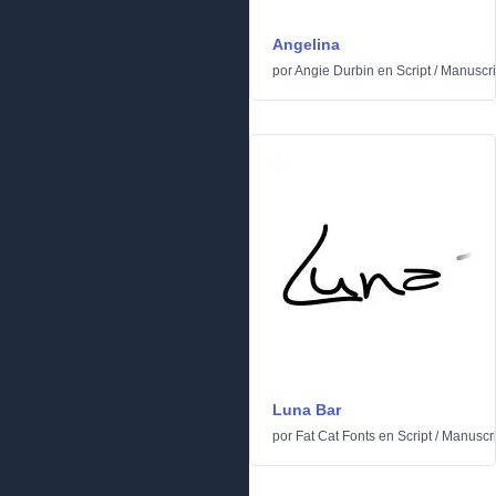
Angelina
por
Angie Durbin
en
Script
/
Manuscri
Luna Bar
por
Fat Cat Fonts
en
Script
/
Manuscri