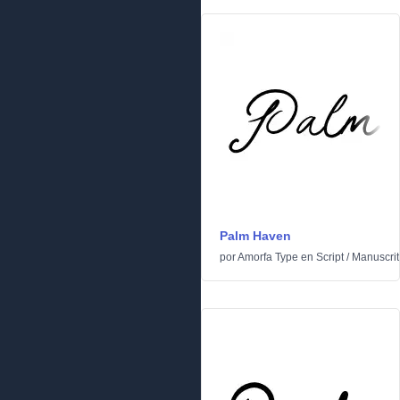
Palm Haven
por
Amorfa Type
en
Script
/
Manuscrit