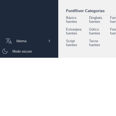
FontRiver Categorias
Básico
Dingbats
Fan
fuentes
fuentes
fue
Extranjera
Gótico
Fie
fuentes
fuentes
fue
Idioma
Script
Tecno
fuentes
fuentes
Modo oscuro