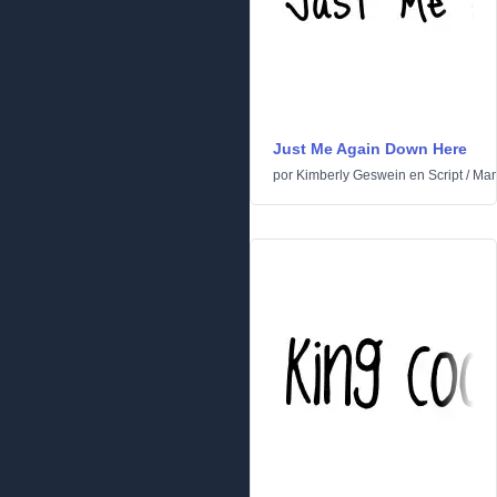
Just Me Again Down Here
por
Kimberly Geswein
en
Script
/
Man