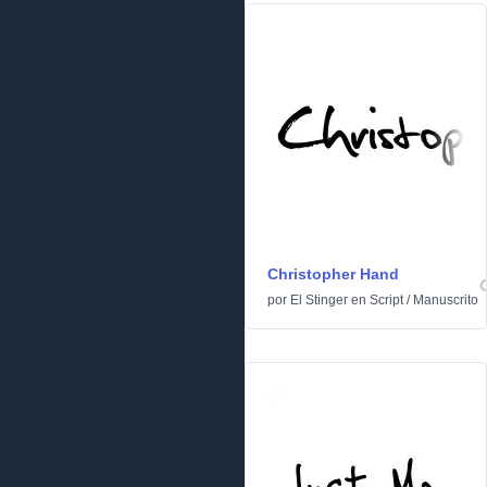
Christopher Hand
por
El Stinger
en
Script
/
Manuscrito