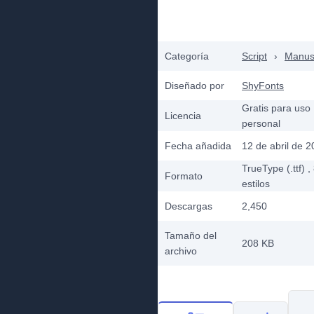
Categoría
Script
›
Manusc
Diseñado por
ShyFonts
Gratis para uso
Licencia
personal
Fecha añadida
12 de abril de 
TrueType (.ttf)
,
Formato
estilos
Descargas
2,450
Tamaño del
208 KB
archivo