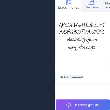
Ma
Cascada
car
Especímenes
Advertisement
Descarga gratuita