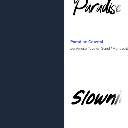
Paradise Coastal
por
Amorfa Type
en
Script
/
Manuscrit