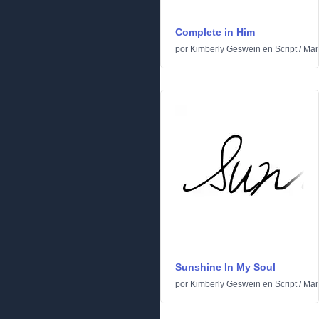
Complete in Him
por
Kimberly Geswein
en
Script
/
Man
Sunshine In My Soul
por
Kimberly Geswein
en
Script
/
Man