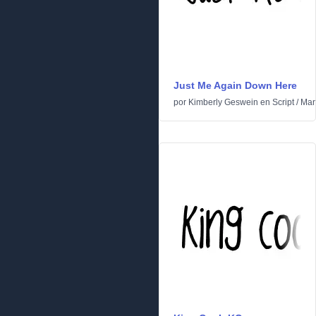
Just Me Again Down Here
por
Kimberly Geswein
en
Script
/
Man