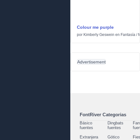
Colour me purple
por
Kimberly Geswein
en
Fantasía
/
M
Advertisement
FontRiver Categorias
Básico
Dingbats
Fan
fuentes
fuentes
fue
Extranjera
Gótico
Fie