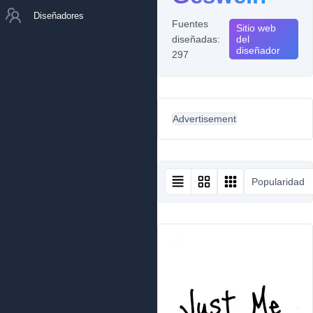
Diseñadores
Fuentes
Sitio web
diseñadas:
del
diseñador
297
Advertisement
Popularidad