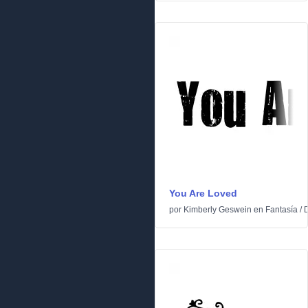
You Are Loved
por
Kimberly Geswein
en
Fantasía
/