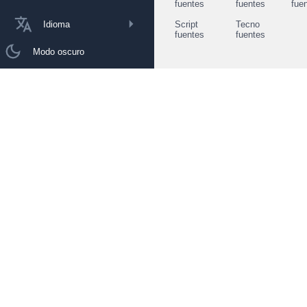
fuentes
fuentes
fue
Idioma
Script
Tecno
fuentes
fuentes
Modo oscuro