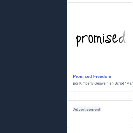
Promised Freedom
por
Kimberly Geswein
en
Script
/
Man
Advertisement