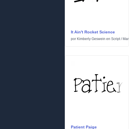
It Ain't Rocket Science
por
Kimberly Geswein
en
Script
/
Man
Patient Paige