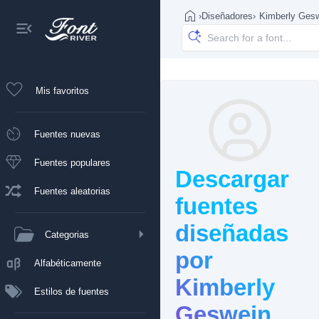
›
Diseñadores
›
Kimberly Ges
Mis favoritos
Fuentes nuevas
Fuentes populares
Descargar
Fuentes aleatorias
fuentes
diseñadas
Categorias
por
Alfabéticamente
Kimberly
Estilos de fuentes
Geswein