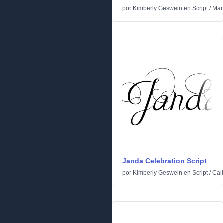
por
Kimberly Geswein
en
Script
/
Man
Janda Celebration Script
por
Kimberly Geswein
en
Script
/
Cali