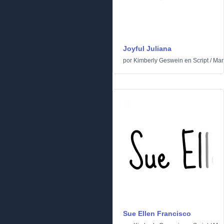
Joyful Juliana
por
Kimberly Geswein
en
Script
/
Man
Sue Ellen Francisco