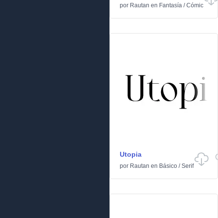
por
Rautan
en
Fantasía
/
Cómic
Utopia
por
Rautan
en
Básico
/
Serif