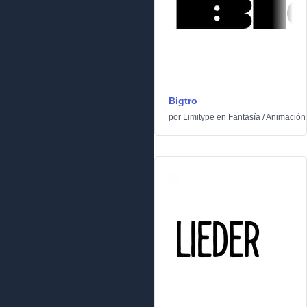
Bigtro
por
Limitype
en
Fantasía
/
Animación