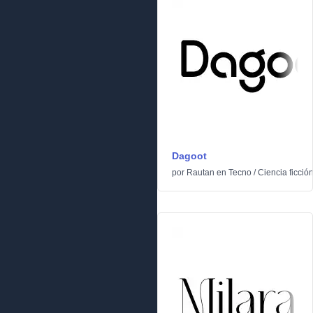
Dagoot
por
Rautan
en
Tecno
/
Ciencia ficció