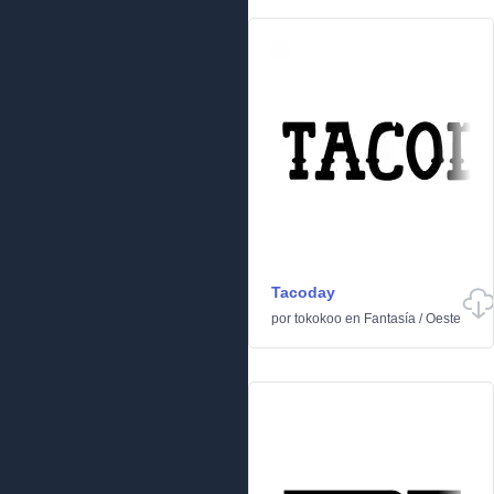
Tacoday
por
tokokoo
en
Fantasía
/
Oeste