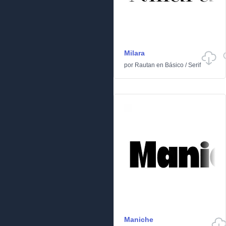
Milara
por
Rautan
en
Básico
/
Serif
Maniche