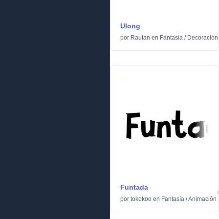
Ulong
por
Rautan
en
Fantasía
/
Decoración
Funtada
por
tokokoo
en
Fantasía
/
Animación