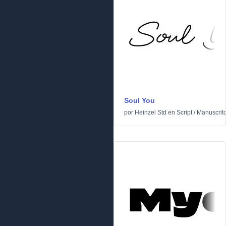
Soul You
por
Heinzel Std
en
Script
/
Manuscrit