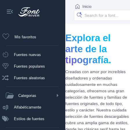
Inicio
Explora el
Mis favoritos
arte de la
Fuentes nuevas
tipografía.
Fuentes populares
Creadas con amor por increíbles
Fuentes aleatorias
diseñadores y ordenadas
cuidadosamente en muchas
categorías, ofrecemos una gran
Categorias
selección de fuentes y familias de
fuentes originales, de todo tipo,
Alfabéticamente
estilo y carácter. Nuestra cuidada
selección de fuentes descargables
Estilos de fuentes
cubre una amplia gama de estilos,
desde las clásicas serif hasta las