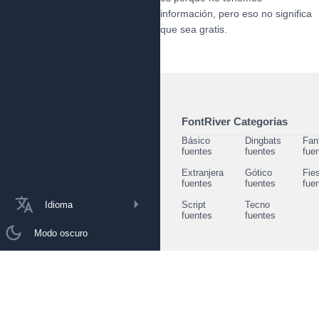
información, pero eso no significa
que sea gratis.
FontRiver Categorias
Básico
Dingbats
Fan
fuentes
fuentes
fue
Extranjera
Gótico
Fie
fuentes
fuentes
fue
Idioma
Script
Tecno
fuentes
fuentes
Modo oscuro