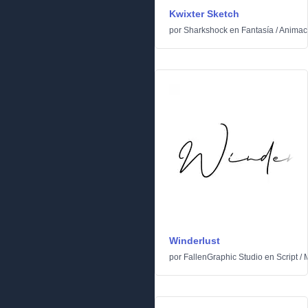
Kwixter Sketch
por
Sharkshock
en
Fantasía
/
Animac
Winderlust
por
FallenGraphic Studio
en
Script
/
M