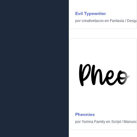
Evil Typewriter
por
creativetacos
en
Fantasía
/
Desga
Pheonies
por
Yumna Family
en
Script
/
Manuscr