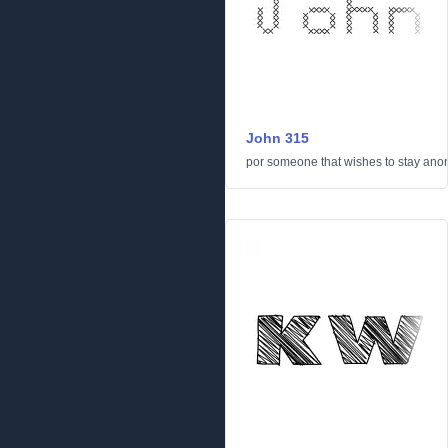
John 315
por
someone that wishes to stay an