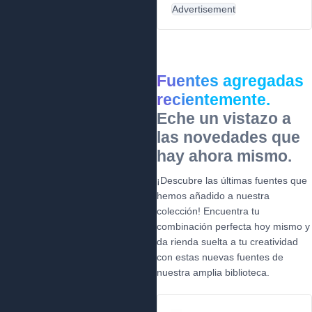
Advertisement
Fuentes agregadas
recientemente.
Eche un vistazo a
las novedades que
hay ahora mismo.
¡Descubre las últimas fuentes que
hemos añadido a nuestra
colección! Encuentra tu
combinación perfecta hoy mismo y
da rienda suelta a tu creatividad
con estas nuevas fuentes de
nuestra amplia biblioteca.