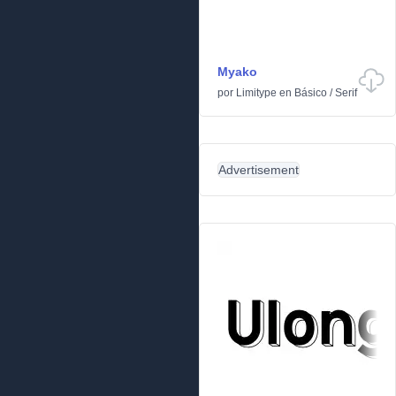
Myako
por
Limitype
en
Básico
/
Serif
Advertisement