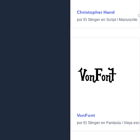
Christopher Hand
por
El Stinger
en
Script
/
Manuscrito
VonFont
por
El Stinger
en
Fantasía
/
Vieja esc