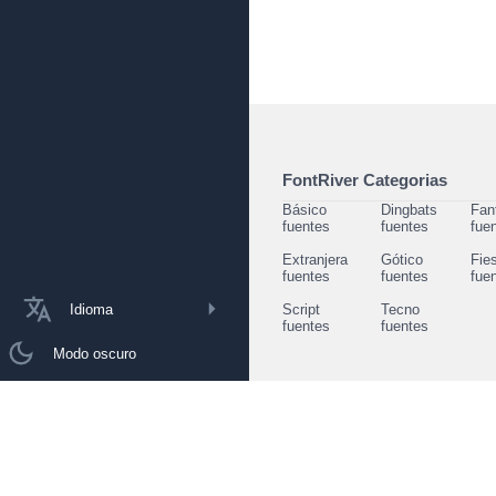
FontRiver Categorias
Básico
Dingbats
Fan
fuentes
fuentes
fue
Extranjera
Gótico
Fie
fuentes
fuentes
fue
Idioma
Script
Tecno
fuentes
fuentes
Modo oscuro