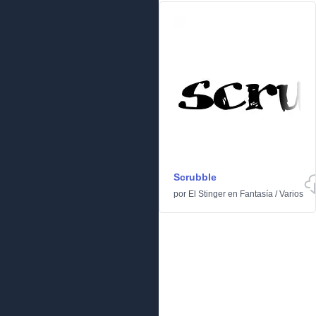
Scrubble
por
El Stinger
en
Fantasía
/
Varios