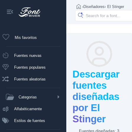
›
Diseñadores
›
El Stinger
Mis favoritos
Fuentes nuevas
Fuentes populares
Descargar
Fuentes aleatorias
fuentes
diseñadas
Categorias
por El
Alfabéticamente
Stinger
Estilos de fuentes
Fuentes diseñadas: 3