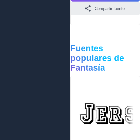
Compartir fuente
Fuentes
populares de
Fantasía