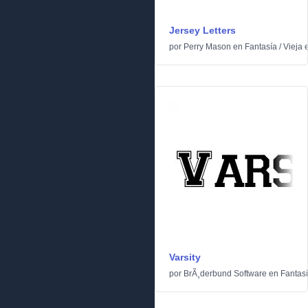
Jersey Letters
por
Perry Mason
en
Fantasía
/
Vieja 
Varsity
por
BrÃ¸derbund Software
en
Fantas