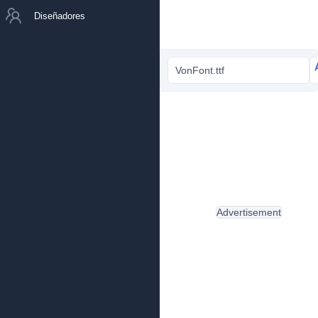
Diseñadores
VonFont.ttf
Advertisement