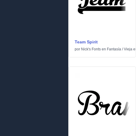
Team Spirit
por
Nick's Fonts
en
Fantasía
/
Vieja e