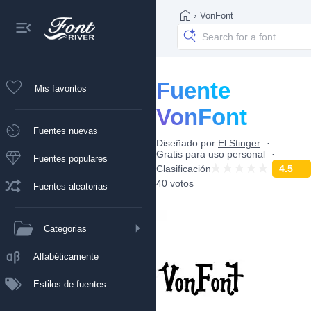
›
VonFont
Fuente
Mis favoritos
VonFont
Fuentes nuevas
Diseñado por
El Stinger
Gratis para uso personal
Fuentes populares
Clasificación
4.5
40 votos
Fuentes aleatorias
Categorias
Alfabéticamente
Estilos de fuentes