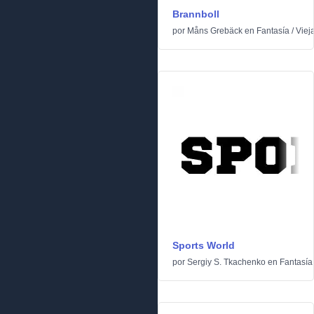
Brannboll
por
Måns Grebäck
en
Fantasía
/
Viej
Sports World
por
Sergiy S. Tkachenko
en
Fantasía