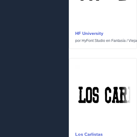
HF University
por
HyFont Studio
en
Fantasía
/
Viej
Los Carlistas