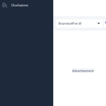
Diseñadores
BrannbollFet.ttf
Advertisement