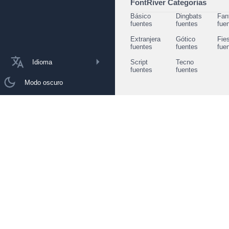
FontRiver Categorias
Básico
Dingbats
Fan
fuentes
fuentes
fue
Extranjera
Gótico
Fie
fuentes
fuentes
fue
Idioma
Script
Tecno
fuentes
fuentes
Modo oscuro