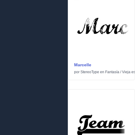
Marcelle
por
StereoType
en
Fantasía
/
Vieja e