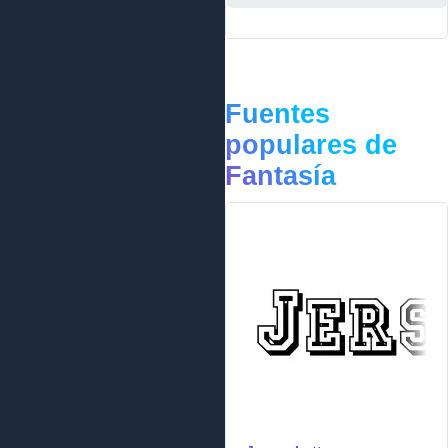
Fuentes
populares de
Fantasía