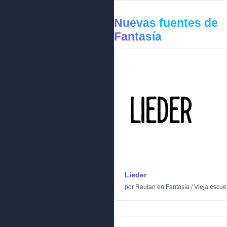
Nuevas fuentes de
Fantasía
Lieder
por
Rautan
en
Fantasía
/
Vieja escue