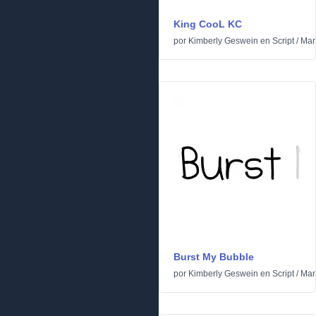
King CooL KC
por
Kimberly Geswein
en
Script
/
Man
Burst My Bubble
por
Kimberly Geswein
en
Script
/
Man