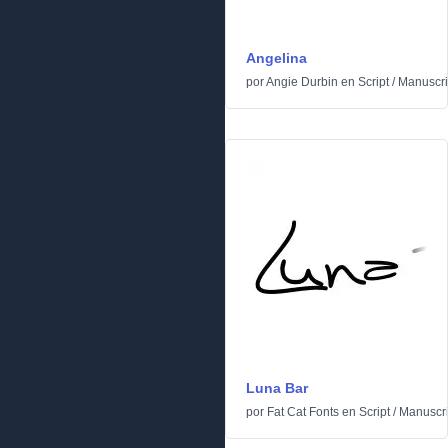
Angelina
por
Angie Durbin
en
Script
/
Manuscri
Luna Bar
por
Fat Cat Fonts
en
Script
/
Manuscri