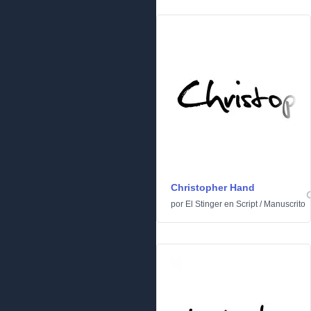
Christopher Hand
por
El Stinger
en
Script
/
Manuscrito