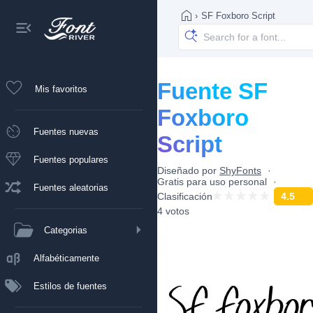
›
SF Foxboro Script
Fuente SF
Mis favoritos
Foxboro
Fuentes nuevas
Script
Fuentes populares
Diseñado por
ShyFonts
Gratis para uso personal
Fuentes aleatorias
Clasificación
4.5
4 votos
Categorias
Alfabéticamente
Estilos de fuentes