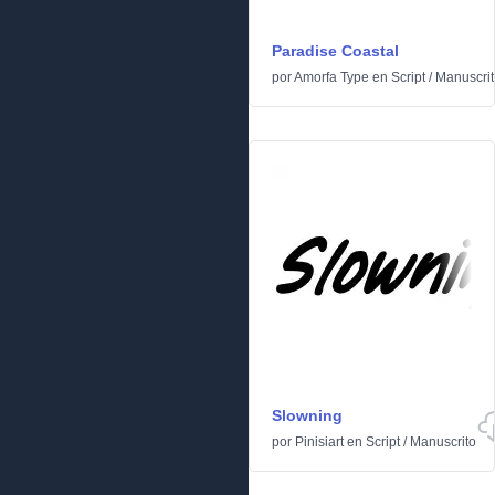
Paradise Coastal
por
Amorfa Type
en
Script
/
Manuscrit
Slowning
por
Pinisiart
en
Script
/
Manuscrito