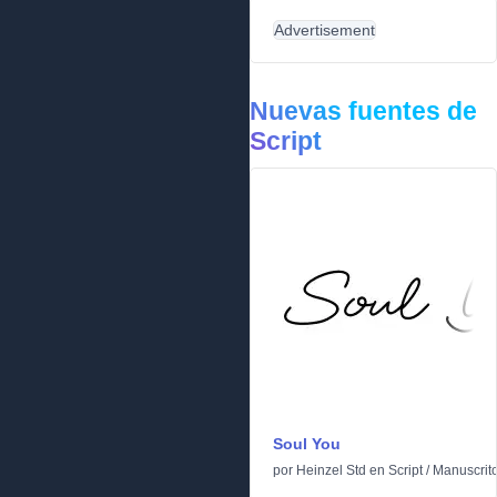
Advertisement
Nuevas fuentes de
Script
Soul You
por
Heinzel Std
en
Script
/
Manuscrit