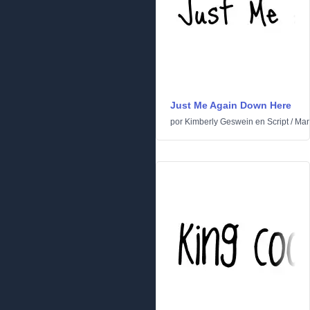
Just Me Again Down Here
por
Kimberly Geswein
en
Script
/
Man