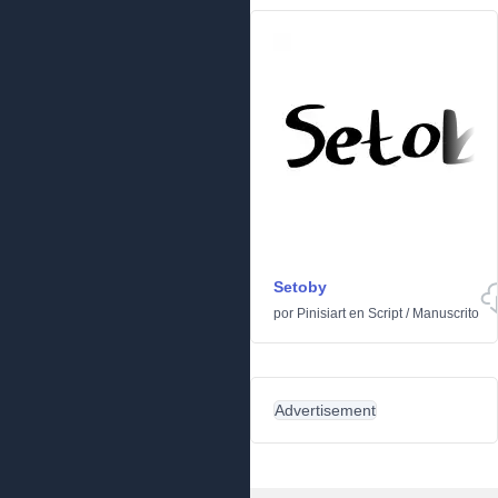
Setoby
por
Pinisiart
en
Script
/
Manuscrito
Advertisement