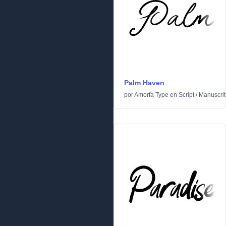
Palm Haven
por
Amorfa Type
en
Script
/
Manuscrit