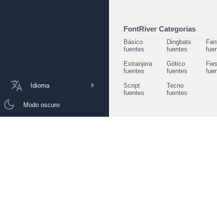
FontRiver Categorias
Básico
Dingbats
Fan
fuentes
fuentes
fue
Extranjera
Gótico
Fie
fuentes
fuentes
fue
Idioma
Script
Tecno
fuentes
fuentes
Modo oscuro