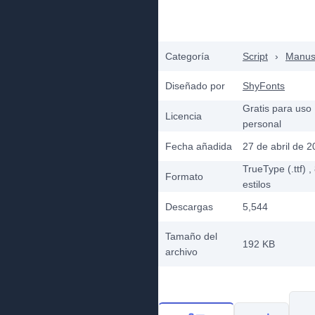
Categoría
Script
›
Manusc
Diseñado por
ShyFonts
Gratis para uso
Licencia
personal
Fecha añadida
27 de abril de 
TrueType (.ttf)
,
Formato
estilos
Descargas
5,544
Tamaño del
192 KB
archivo