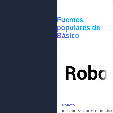
Fuentes
populares de
Básico
Roboto
por
Google Android Design
en
Básic