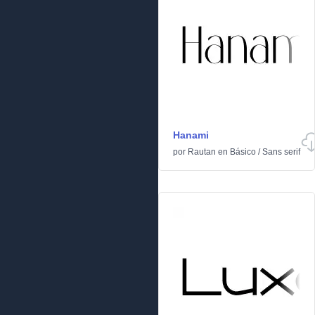
Hanami
por
Rautan
en
Básico
/
Sans serif