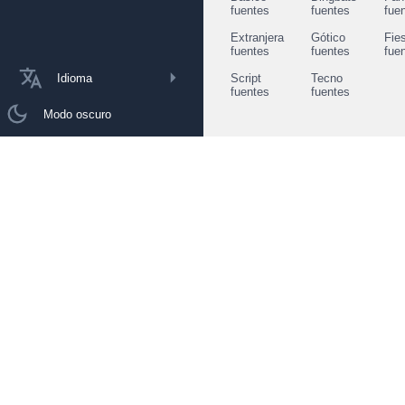
fuentes
fuentes
fue
Extranjera
Gótico
Fie
fuentes
fuentes
fue
Idioma
Script
Tecno
fuentes
fuentes
Modo oscuro