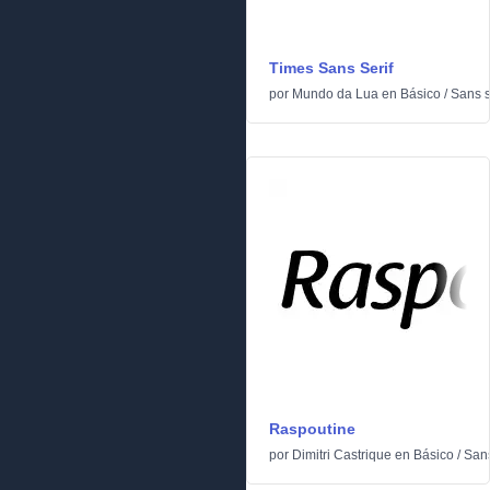
Times Sans Serif
por
Mundo da Lua
en
Básico
/
Sans s
Raspoutine
por
Dimitri Castrique
en
Básico
/
Sans