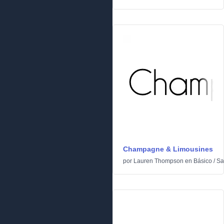
Champagne & Limousines
por
Lauren Thompson
en
Básico
/
Sa