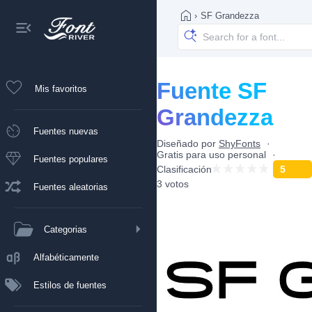
›
SF Grandezza
Fuente SF
Mis favoritos
Grandezza
Fuentes nuevas
Diseñado por
ShyFonts
Gratis para uso personal
Fuentes populares
Clasificación
5
3 votos
Fuentes aleatorias
Categorias
Alfabéticamente
Estilos de fuentes