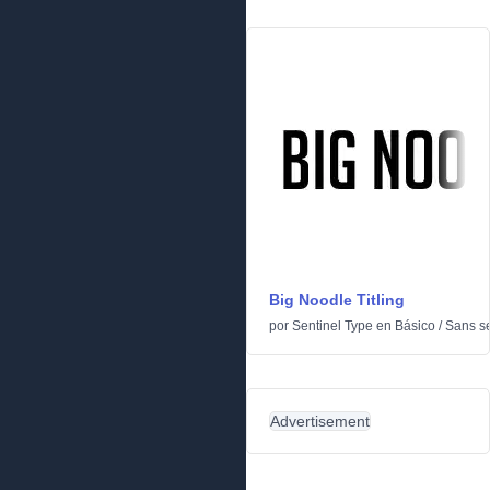
Big Noodle Titling
por
Sentinel Type
en
Básico
/
Sans se
Advertisement