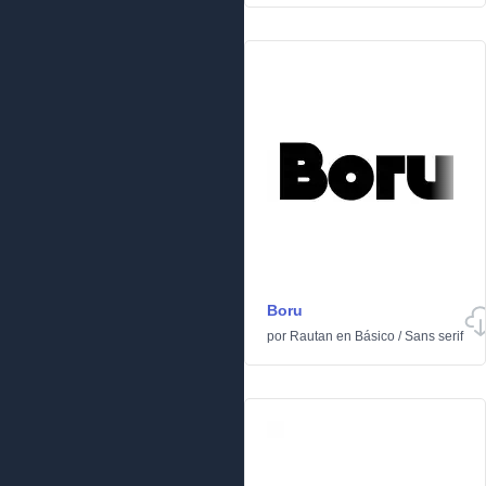
Boru
por
Rautan
en
Básico
/
Sans serif