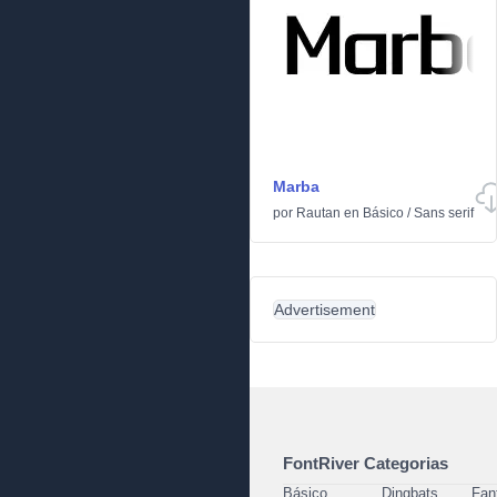
Marba
por
Rautan
en
Básico
/
Sans serif
Advertisement
FontRiver Categorias
Básico
Dingbats
Fan