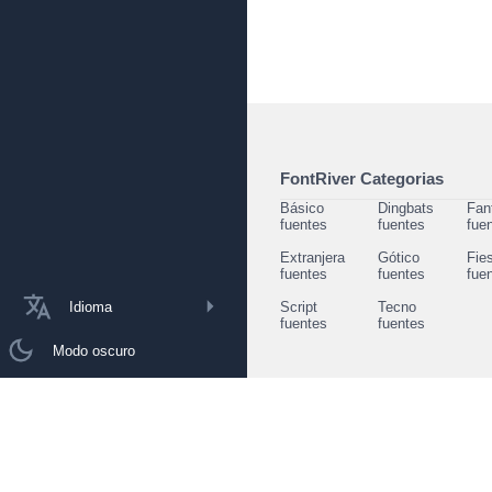
FontRiver Categorias
Básico
Dingbats
Fan
fuentes
fuentes
fue
Extranjera
Gótico
Fie
fuentes
fuentes
fue
Idioma
Script
Tecno
fuentes
fuentes
Modo oscuro