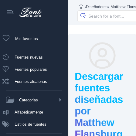
›
Diseñadores
›
Matthew Flan
Mis favoritos
Fuentes nuevas
Fuentes populares
Descargar
Fuentes aleatorias
fuentes
diseñadas
Categorias
por
Alfabéticamente
Matthew
Estilos de fuentes
Flansburg