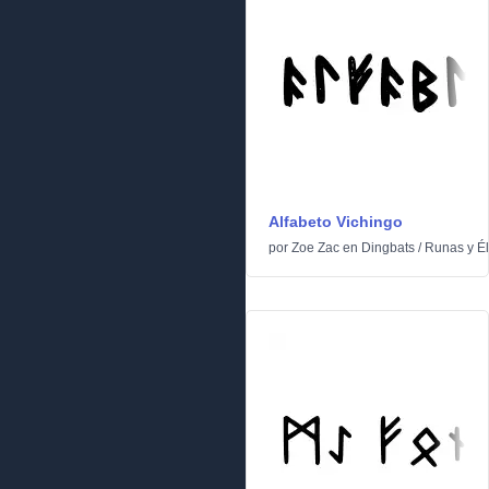
Alfabeto Vichingo
por
Zoe Zac
en
Dingbats
/
Runas y Él