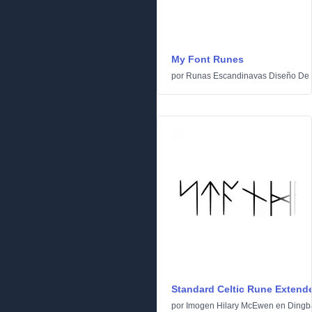
My Font Runes
por
Runas Escandinavas Diseño De
Standard Celtic Rune Extend
por
Imogen Hilary McEwen
en
Dingb