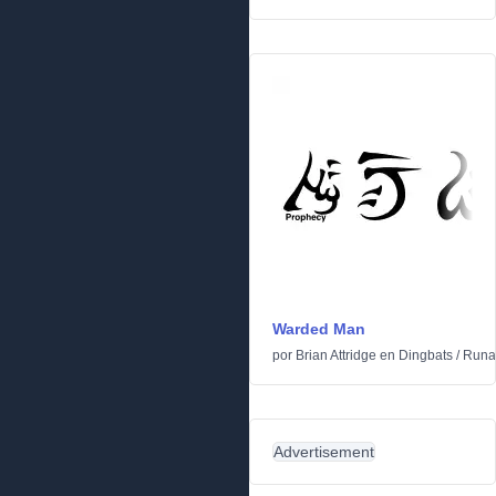
Warded Man
por
Brian Attridge
en
Dingbats
/
Runas
Advertisement