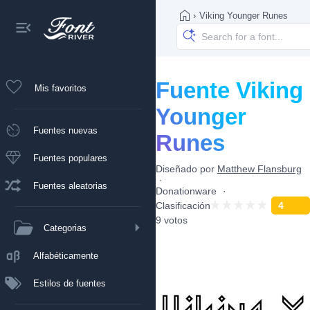
›
Viking Younger Runes
Fuente Viking
Mis favoritos
Younger
Fuentes nuevas
Runes
Fuentes populares
Diseñado por
Matthew Flansburg
Fuentes aleatorias
Donationware
Clasificación
4
9 votos
Categorias
Alfabéticamente
Estilos de fuentes