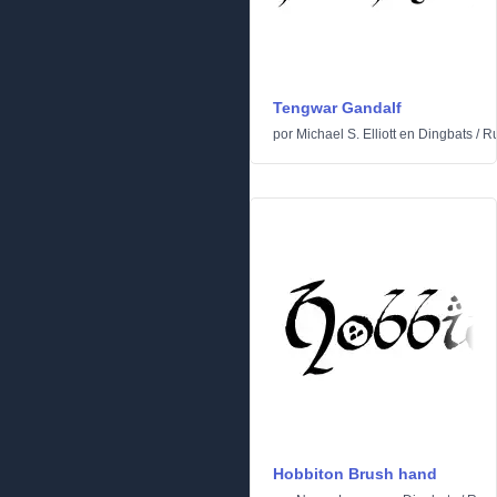
Tengwar Gandalf
por
Michael S. Elliott
en
Dingbats
/
Ru
Hobbiton Brush hand