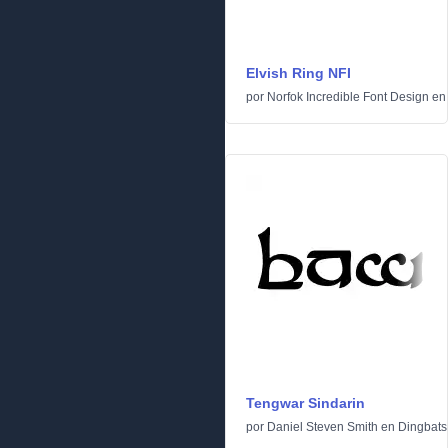
Elvish Ring NFI
por
Norfok Incredible Font Design
e
Tengwar Sindarin
por
Daniel Steven Smith
en
Dingbats