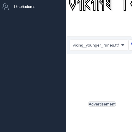
Diseñadores
viking_younger_runes.ttf
Advertisement