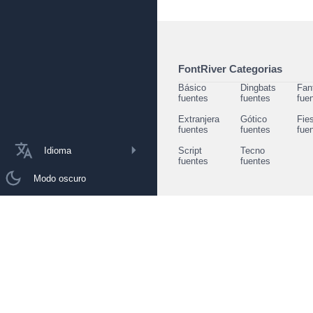
FontRiver Categorias
Básico
Dingbats
Fan
fuentes
fuentes
fue
Extranjera
Gótico
Fie
fuentes
fuentes
fue
Idioma
Script
Tecno
fuentes
fuentes
Modo oscuro