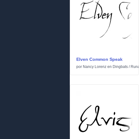
Elven Common Speak
por
Nancy Lorenz
en
Dingbats
/
Runa