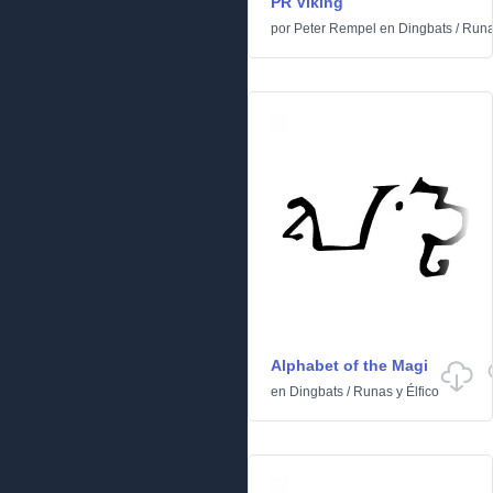
PR Viking
por
Peter Rempel
en
Dingbats
/
Runas
Alphabet of the Magi
en
Dingbats
/
Runas y Élfico