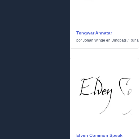
Tengwar Annatar
por
Johan Winge
en
Dingbats
/
Runas
Elven Common Speak