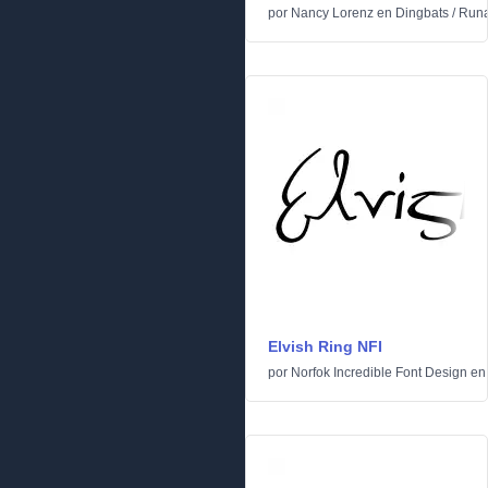
por
Nancy Lorenz
en
Dingbats
/
Runa
Elvish Ring NFI
por
Norfok Incredible Font Design
e