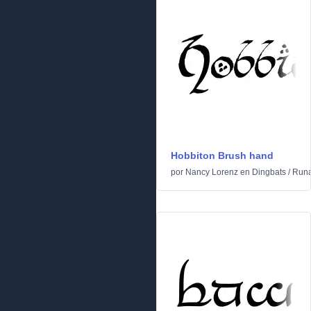
Hobbiton Brush hand
por
Nancy Lorenz
en
Dingbats
/
Runa