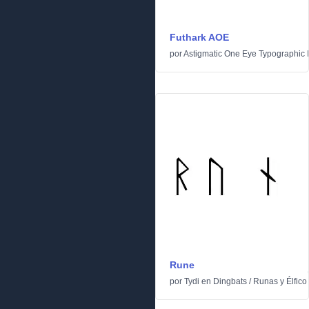
Futhark AOE
por
Astigmatic One Eye Typographic I
Rune
por
Tydi
en
Dingbats
/
Runas y Élfico