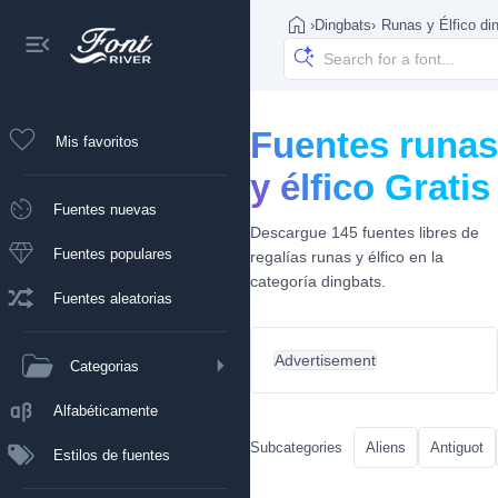
›
Dingbats
›
Runas y Élfico di
Fuentes runas
Mis favoritos
y élfico Gratis
Fuentes nuevas
Descargue 145 fuentes libres de
Fuentes populares
regalías runas y élfico en la
categoría dingbats.
Fuentes aleatorias
Advertisement
Categorias
Alfabéticamente
Subcategories
Aliens
Antiguot
Estilos de fuentes