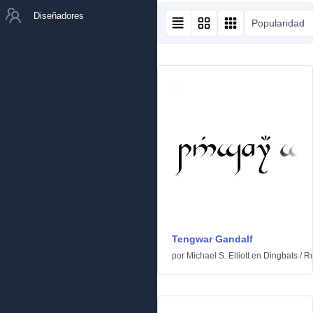
Diseñadores
Popularidad
Tengwar Gandalf
por
Michael S. Elliott
en
Dingbats
/
Ru