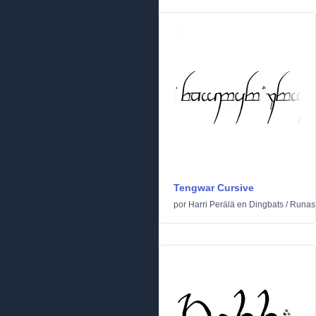
Tengwar Cursive
por
Harri Perälä
en
Dingbats
/
Runas 