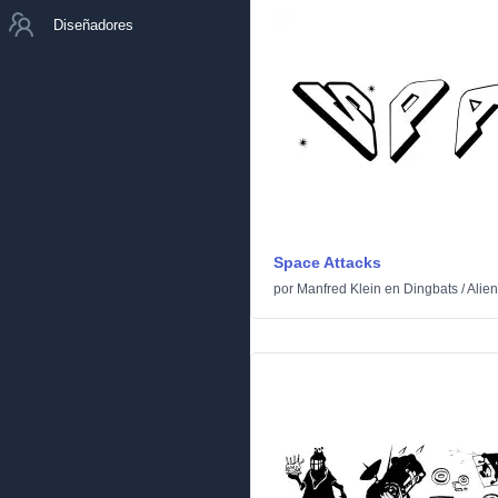
Diseñadores
Space Attacks
por
Manfred Klein
en
Dingbats
/
Alie