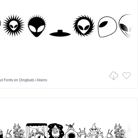
t Fonts
en
Dingbats
/
Aliens