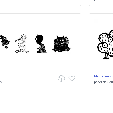
Monsteroci
ns
por
Alicia So