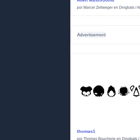
Alien Mushrooms
por
Marcel Zellweger
en
Dingbats
/
A
Advertisement
thomas1
por
Thomas Boucherie
en
Dingbats
/