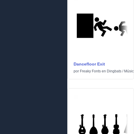
Dancefloor Exit
por
Freaky Fonts
en
Dingbats
/
Músic