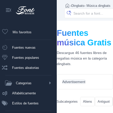
›
Dingbats
›
Música dingbats
Fuentes
Mis favoritos
música Gratis
Fuentes nuevas
Descargue 46 fuentes libres de
Fuentes populares
regalías música en la categoría
dingbats.
Fuentes aleatorias
Advertisement
Categorias
Alfabéticamente
Subcategories
Aliens
Antiguot
Estilos de fuentes