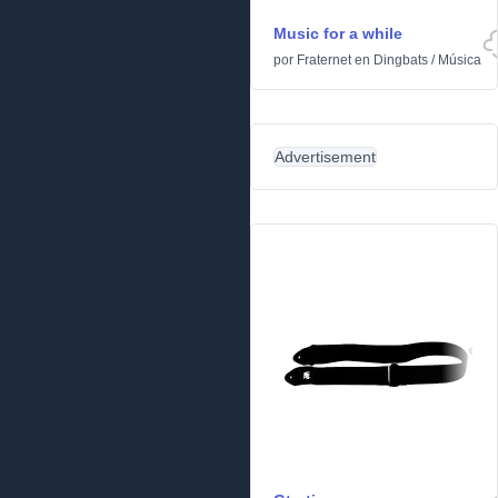
Music for a while
por
Fraternet
en
Dingbats
/
Música
Advertisement