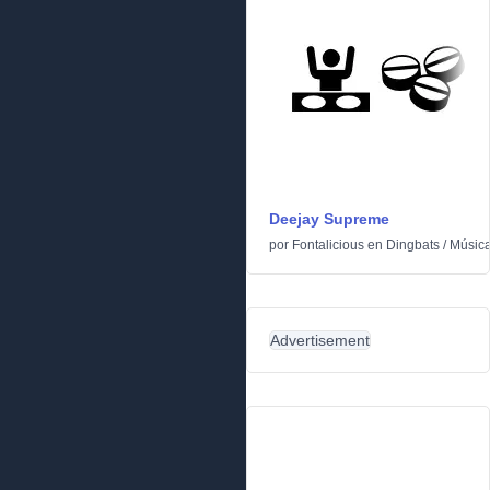
Deejay Supreme
por
Fontalicious
en
Dingbats
/
Músic
Advertisement