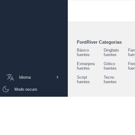
FontRiver Categorias
Básico
Dingbats
Fan
fuentes
fuentes
fue
Extranjera
Gótico
Fie
fuentes
fuentes
fue
Idioma
Script
Tecno
fuentes
fuentes
Modo oscuro