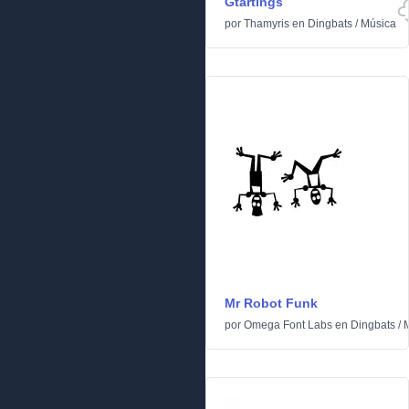
Gtartings
por
Thamyris
en
Dingbats
/
Música
Mr Robot Funk
por
Omega Font Labs
en
Dingbats
/