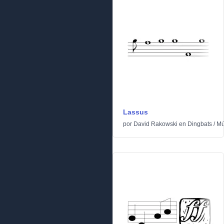
Lassus
por
David Rakowski
en
Dingbats
/
Mú