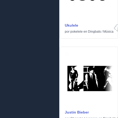
Ukulele
por
pokelele
en
Dingbats
/
Música
Justin Bieber