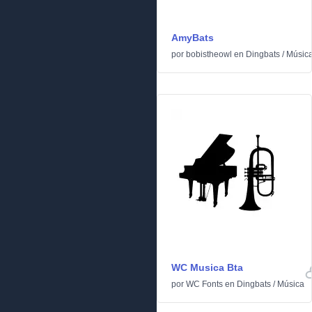
AmyBats
por
bobistheowl
en
Dingbats
/
Músic
WC Musica Bta
por
WC Fonts
en
Dingbats
/
Música