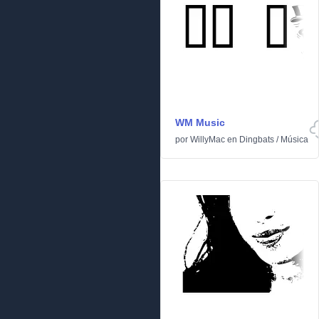
WM Music
por
WillyMac
en
Dingbats
/
Música