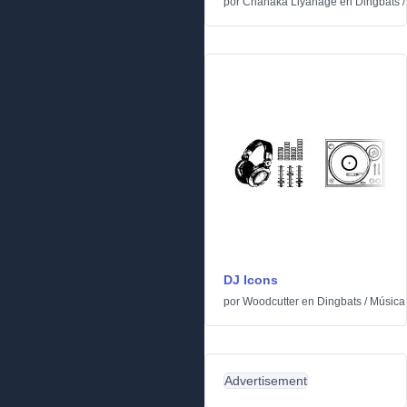
por
Chanaka Liyanage
en
Dingbats
DJ Icons
por
Woodcutter
en
Dingbats
/
Música
Advertisement