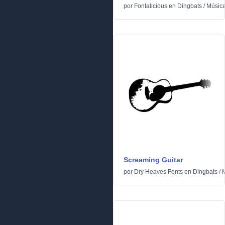
por
Fontalicious
en
Dingbats
/
Músic
Screaming Guitar
por
Dry Heaves Fonts
en
Dingbats
/