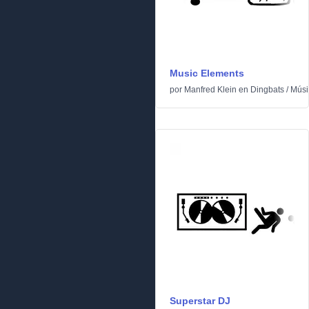
Music Elements
por
Manfred Klein
en
Dingbats
/
Músi
Superstar DJ