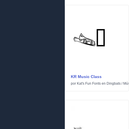
KR Music Class
por
Kat's Fun Fonts
en
Dingbats
/
Mús