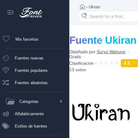
›
Ukiran
Fuente Ukiran
Mis favoritos
Diseñado por
Suryo Wahono
Gratis
Fuentes nuevas
Clasificación
4.5
13 votos
Fuentes populares
Fuentes aleatorias
Categorias
Alfabéticamente
Estilos de fuentes