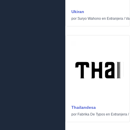
Ukiran
por
Suryo Wahono
en
Extranjera
/
Va
Thailandesa
por
Fabrika De Typos
en
Extranjera
/