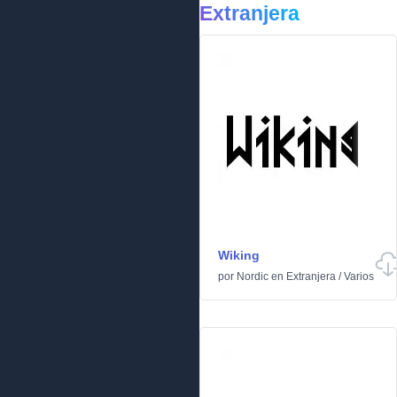
Extranjera
Wiking
por
Nordic
en
Extranjera
/
Varios