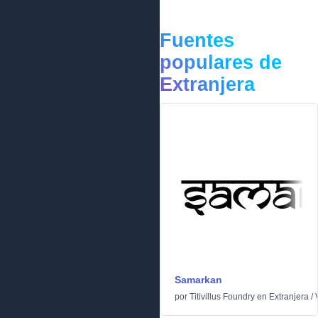
Fuentes
populares de
Extranjera
Samarkan
por
Titivillus Foundry
en
Extranjera
/