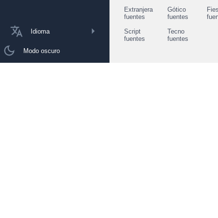
Extranjera
Gótico
Fie
fuentes
fuentes
fue
Idioma
Script
Tecno
fuentes
fuentes
Modo oscuro