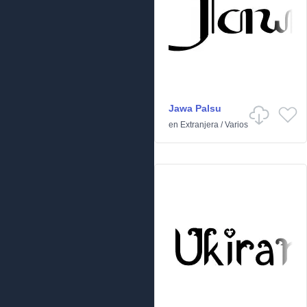
Jawa Palsu
en
Extranjera
/
Varios