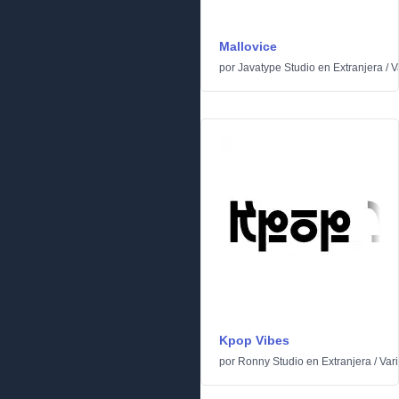
Mallovice
por
Javatype Studio
en
Extranjera
/
V
Kpop Vibes
por
Ronny Studio
en
Extranjera
/
Var