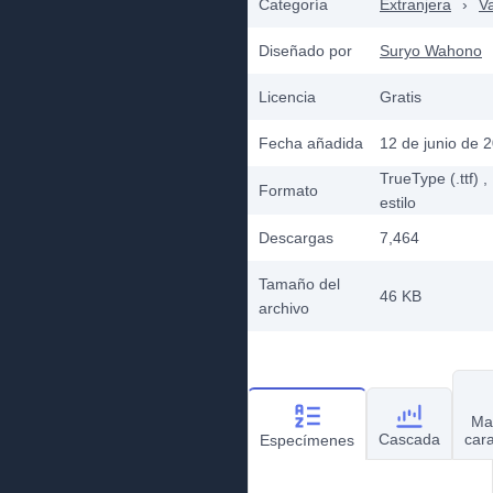
Categoría
Extranjera
›
Va
Diseñado por
Suryo Wahono
Licencia
Gratis
Fecha añadida
12 de junio de 
TrueType (.ttf)
,
Formato
estilo
Descargas
7,464
Tamaño del
46 KB
archivo
Ma
Cascada
car
Especímenes