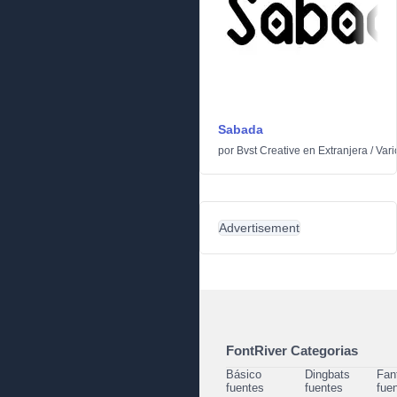
Sabada
por
Bvst Creative
en
Extranjera
/
Vari
Advertisement
FontRiver Categorias
Básico
Dingbats
Fan
fuentes
fuentes
fue