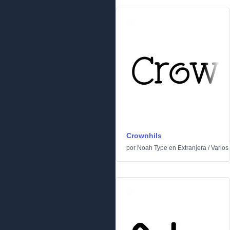
Crownhils
por
Noah Type
en
Extranjera
/
Varios