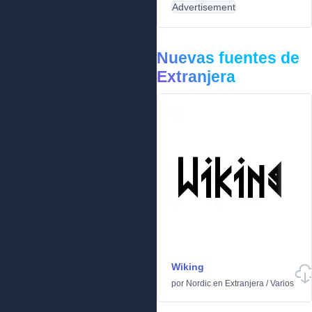
Advertisement
Nuevas fuentes de
Extranjera
Wiking
por
Nordic
en
Extranjera
/
Varios