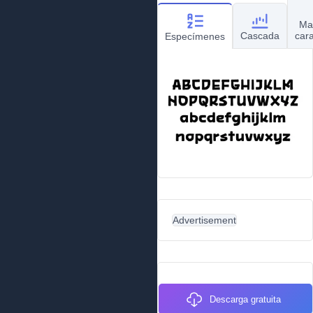
Ma
Cascada
car
Especímenes
Advertisement
Descarga gratuita