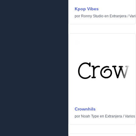
Kpop Vibes
por
Ronny Studio
en
Extranjera
/
Var
Crownhils
por
Noah Type
en
Extranjera
/
Varios