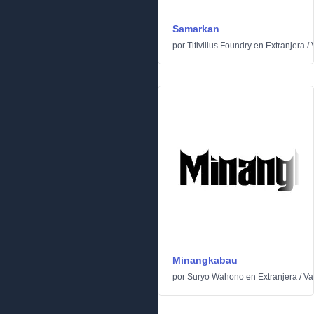
Samarkan
por
Titivillus Foundry
en
Extranjera
/
Minangkabau
por
Suryo Wahono
en
Extranjera
/
Va