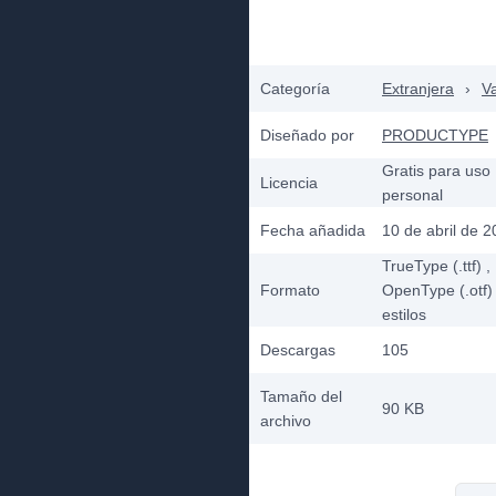
Categoría
Extranjera
›
Va
Diseñado por
PRODUCTYPE
Gratis para uso
Licencia
personal
Fecha añadida
10 de abril de 
TrueType (.ttf)
,
Formato
OpenType (.otf)
estilos
Descargas
105
Tamaño del
90 KB
archivo