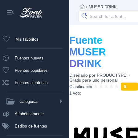
›
MUSER DRINK
Fuente
Mis favoritos
MUSER
Fuentes nuevas
DRINK
Fuentes populares
Diseñado por
PRODUCTYPE
Gratis para uso personal
Fuentes aleatorias
Clasificación
5
1 voto
Categorias
Alfabéticamente
Estilos de fuentes