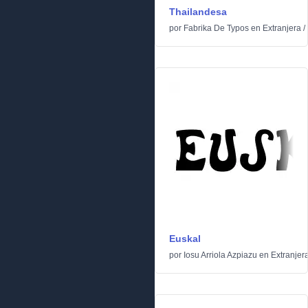
Thailandesa
por
Fabrika De Typos
en
Extranjera
/
Euskal
por
Iosu Arriola Azpiazu
en
Extranjer