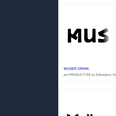
MUSER DRINK
por
PRODUCTYPE
en
Extranjera
/
Va