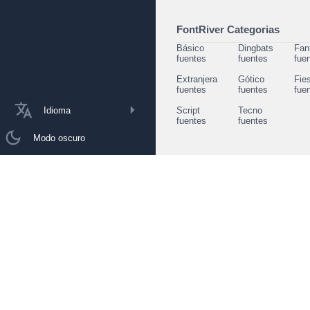
FontRiver Categorias
Básico
Dingbats
Fan
fuentes
fuentes
fue
Extranjera
Gótico
Fie
fuentes
fuentes
fue
Idioma
Script
Tecno
fuentes
fuentes
Modo oscuro