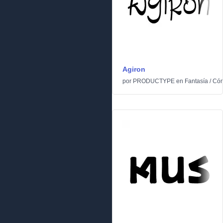
Agiron
por
PRODUCTYPE
en
Fantasía
/
Cóm