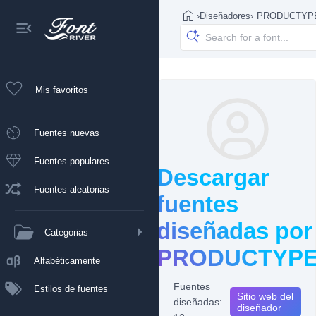
›
Diseñadores
›
PRODUCTYP
Mis favoritos
Fuentes nuevas
Fuentes populares
Descargar
Fuentes aleatorias
fuentes
diseñadas por
Categorias
PRODUCTYP
Alfabéticamente
Fuentes
Estilos de fuentes
Sitio web del
diseñadas:
diseñador