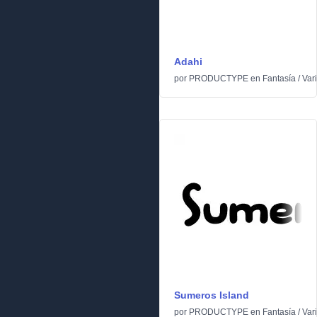
Adahi
por
PRODUCTYPE
en
Fantasía
/
Var
Sumeros Island
por
PRODUCTYPE
en
Fantasía
/
Var