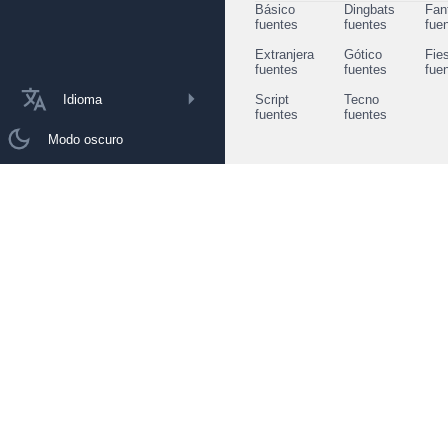
Básico
Dingbats
Fan
fuentes
fuentes
fue
Extranjera
Gótico
Fie
fuentes
fuentes
fue
Idioma
Script
Tecno
fuentes
fuentes
Modo oscuro