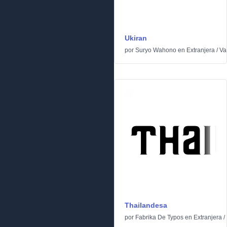
Ukiran
por
Suryo Wahono
en
Extranjera
/
Va
Thailandesa
por
Fabrika De Typos
en
Extranjera
/