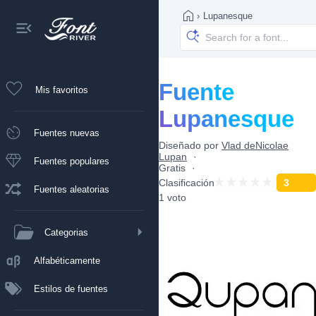
›
Lupanesque
Fuente
Mis favoritos
Lupanesque
Fuentes nuevas
Diseñado por
Vlad deNicolae
Lupan
Fuentes populares
Gratis
Clasificación
3
Fuentes aleatorias
1 voto
Categorias
Alfabéticamente
Estilos de fuentes