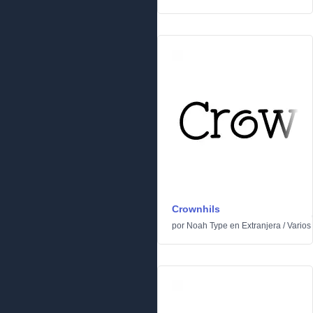
Crownhils
por
Noah Type
en
Extranjera
/
Varios