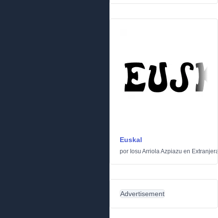
Euskal
por
Iosu Arriola Azpiazu
en
Extranjer
Advertisement