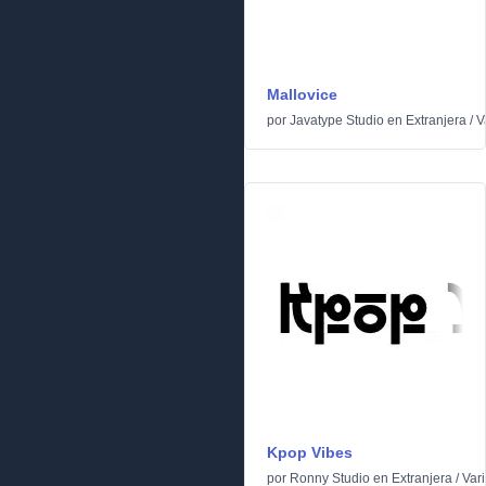
Mallovice
por
Javatype Studio
en
Extranjera
/
V
Kpop Vibes
por
Ronny Studio
en
Extranjera
/
Var