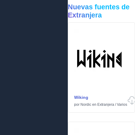
Nuevas fuentes de
Extranjera
Wiking
por
Nordic
en
Extranjera
/
Varios