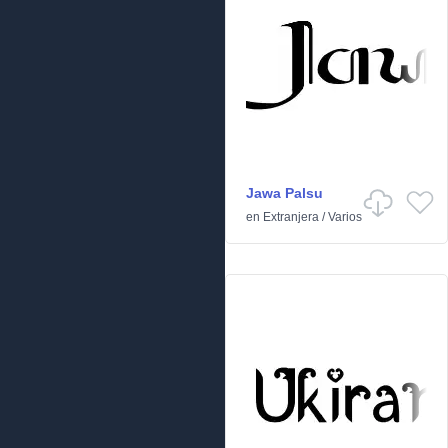
Jawa Palsu
en
Extranjera
/
Varios