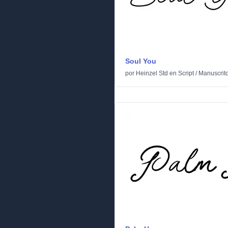
Soul You
por
Heinzel Std
en
Script
/
Manuscrit