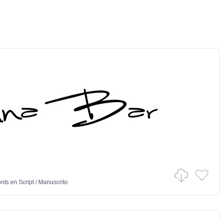
onts
en
Script
/
Manuscrito