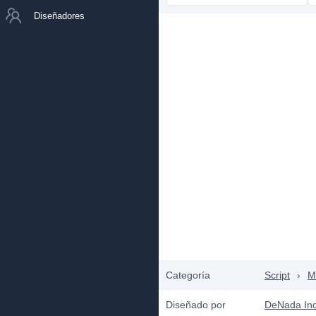
Diseñadores
Categoría
Script
›
M
Diseñado por
DeNada Ind