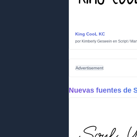
King CooL KC
por
Kimberly Geswein
en
Script
/
Man
Advertisement
Nuevas fuentes de S