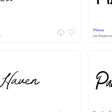
Pibara
o
por
Rautan
e