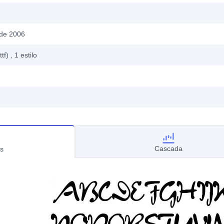
 de 2006
ttf)
, 1
estilo
Cascada
s