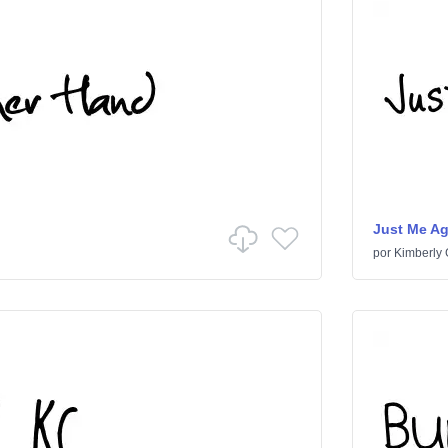
Just Me A
por
Kimberly