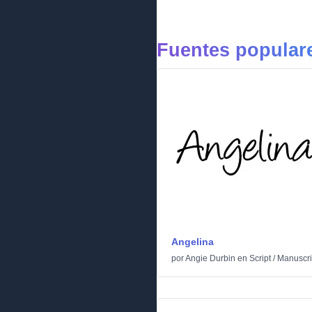
Fuentes populare
Angelina
por
Angie Durbin
en
Script
/
Manuscri