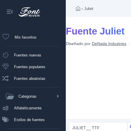
›
Juliet
Fuente Juliet
Mis favoritos
Diseñado por
DeNada Industries
Fuentes nuevas
Fuentes populares
Fuentes aleatorias
Categorias
Alfabéticamente
Estilos de fuentes
JULIET__.TTF