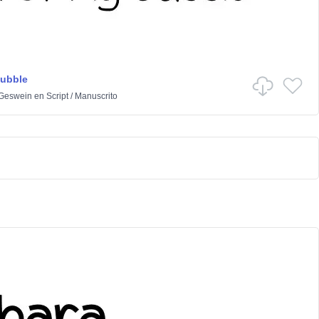
Bubble
 Geswein
en
Script
/
Manuscrito