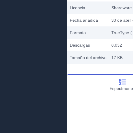
Licencia
Shareware
Fecha añadida
30 de abril
Formato
TrueType (.
Descargas
8,032
Tamaño del archivo
17 KB
Especímene