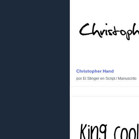
Christopher Hand
por
El Stinger
en
Script
/
Manuscrito