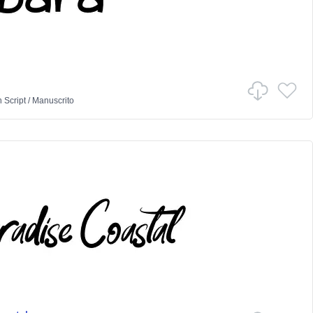
n
Script
/
Manuscrito