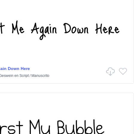
gain Down Here
 Geswein
en
Script
/
Manuscrito