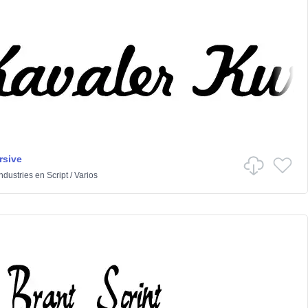
rsive
dustries
en
Script
/
Varios