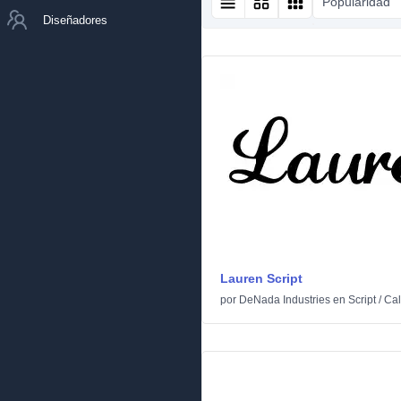
Popularidad
Diseñadores
Lauren Script
por
DeNada Industries
en
Script
/
Cal