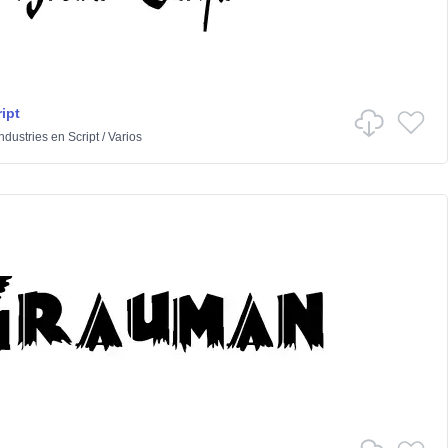
ipt
dustries
en
Script
/
Varios