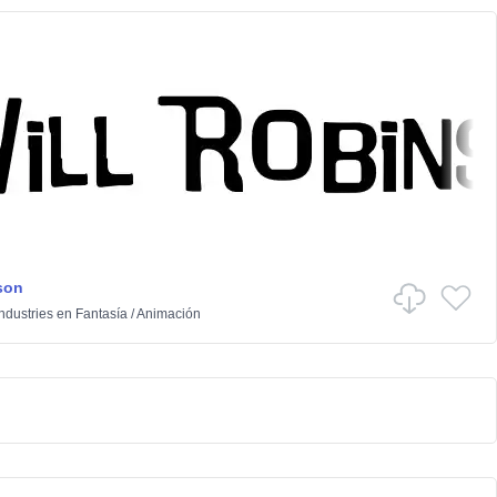
son
dustries
en
Fantasía
/
Animación