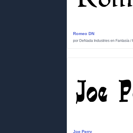
Romeo DN
por
DeNada Industries
en
Fantasía
/
Joe Perry