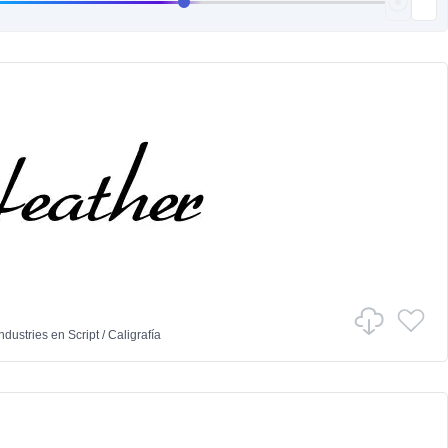
dustries
en
Script
/
Caligrafía