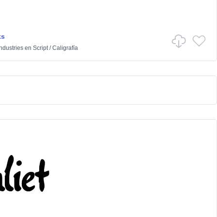
ks
dustries
en
Script
/
Caligrafía