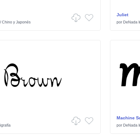
Juliet
/
Chino y Japonés
por
DeNada In
Machine Sc
igrafía
por
DeNada In