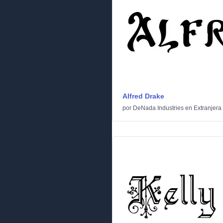
Alfred Drake
por
DeNada Industries
en
Extranjera