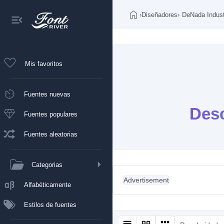
›
Diseñadores
›
DeNada Indust
Mis favoritos
Fuentes nuevas
Desc
Fuentes populares
Fuentes aleatorias
Categorias
Advertisement
Alfabéticamente
Estilos de fuentes