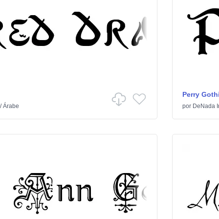
Perry Goth
/
Árabe
por
DeNada In