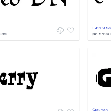
E-Brant Scr
Retro
por
DeNada In
Grauman