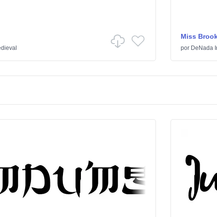
Miss Broo
dieval
por
DeNada In