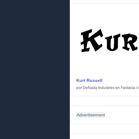
Kurt Russell
por
DeNada Industries
en
Fantasía
/
Advertisement