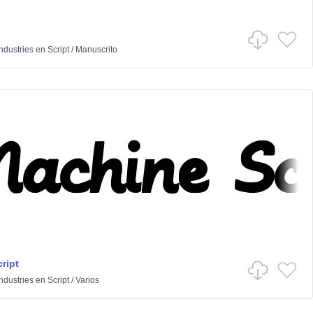
dustries
en
Script
/
Manuscrito
ript
dustries
en
Script
/
Varios