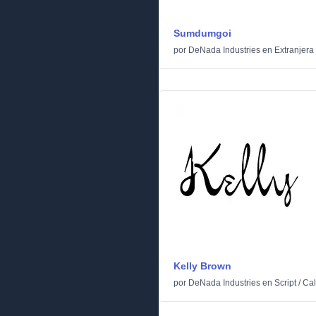
Sumdumgoi
por
DeNada Industries
en
Extranjera
Kelly Brown
por
DeNada Industries
en
Script
/
Cal