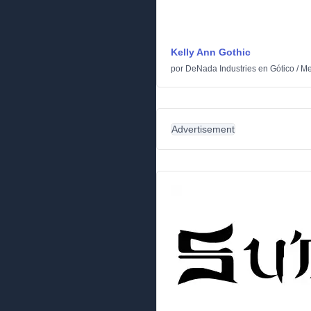
Kelly Ann Gothic
por
DeNada Industries
en
Gótico
/
Me
Advertisement