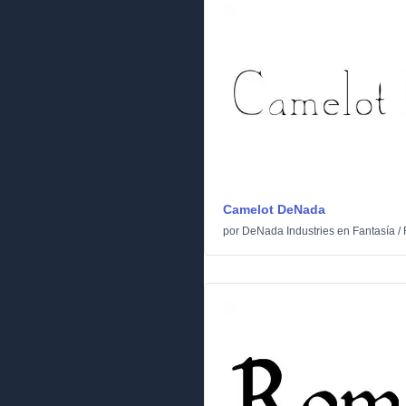
Camelot DeNada
por
DeNada Industries
en
Fantasía
/