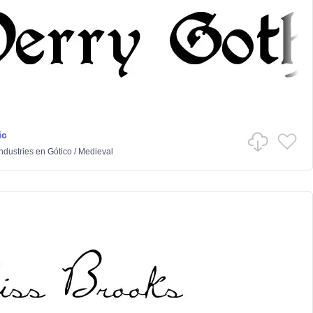
ic
dustries
en
Gótico
/
Medieval