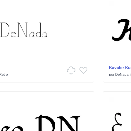
Kavaler Ku
Retro
por
DeNada In