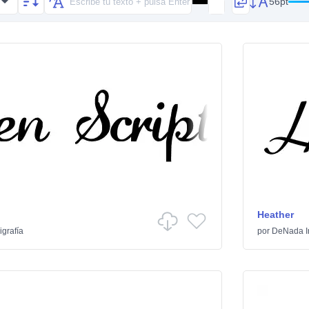
56pt
Heather
igrafía
por
DeNada In