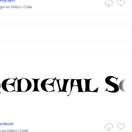
ligraph
gel
en
Gótico
/
Celta
cribish
n
en
Gótico
/
Celta