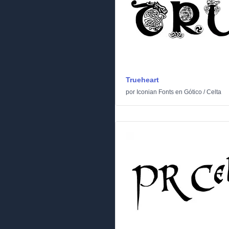
Trueheart
por
Iconian Fonts
en
Gótico
/
Celta