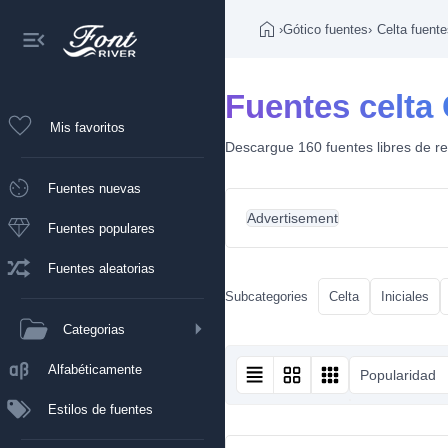
›
Gótico fuentes
›
Celta fuent
Fuentes celta 
Mis favoritos
Descargue 160 fuentes libres de reg
Fuentes nuevas
Advertisement
Fuentes populares
Fuentes aleatorias
Subcategories
Celta
Iniciales
Categorias
Alfabéticamente
Popularidad
Estilos de fuentes