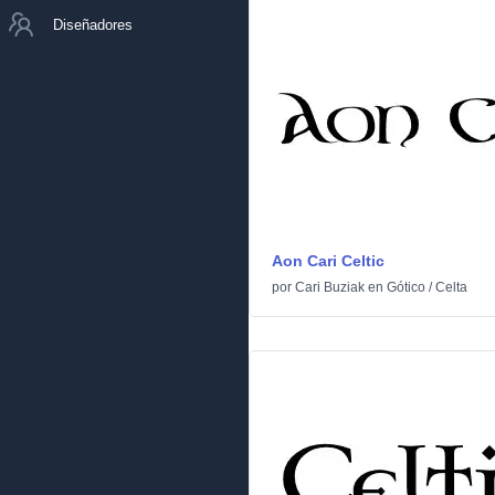
Diseñadores
Aon Cari Celtic
por
Cari Buziak
en
Gótico
/
Celta