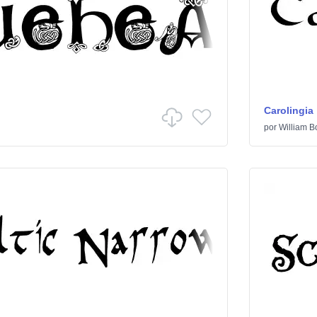
Carolingia
por
William B