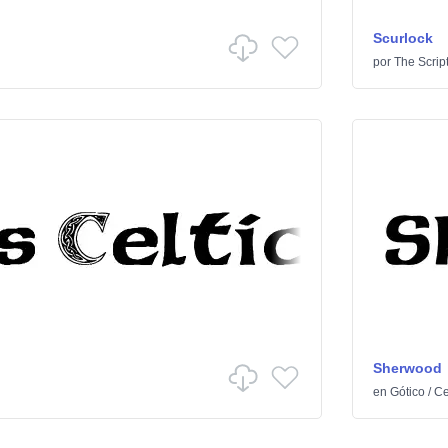
Scurlock
por
The Scrip
Sherwood
en
Gótico
/
Ce