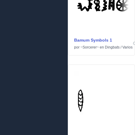
Bamum Symbols 1
por
~Sorcerer~
en
Dingbats
/
Varios