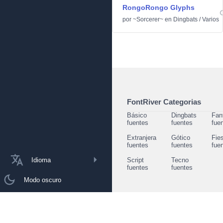
RongoRongo Glyphs
por
~Sorcerer~
en
Dingbats
/
Varios
FontRiver Categorias
Básico
Dingbats
Fan
fuentes
fuentes
fue
Extranjera
Gótico
Fie
fuentes
fuentes
fue
Idioma
Script
Tecno
fuentes
fuentes
Modo oscuro