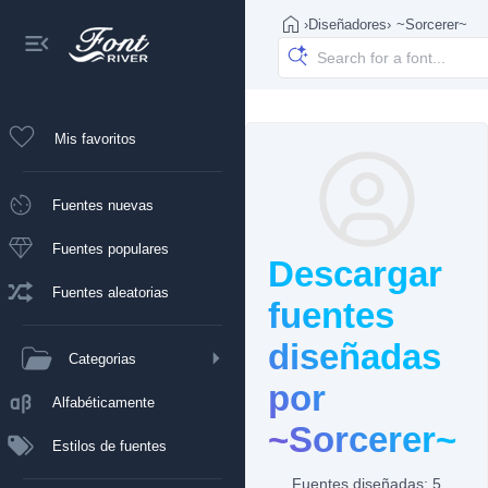
›
Diseñadores
›
~Sorcerer~
Mis favoritos
Fuentes nuevas
Fuentes populares
Descargar
Fuentes aleatorias
fuentes
diseñadas
Categorias
por
Alfabéticamente
~Sorcerer~
Estilos de fuentes
Fuentes diseñadas: 5