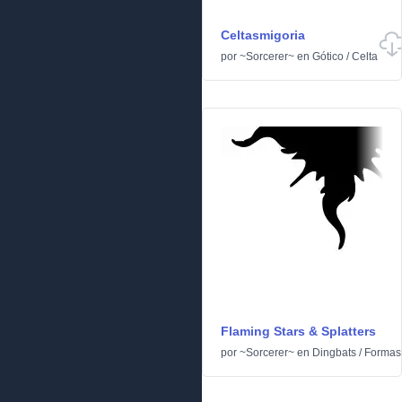
Celtasmigoria
por
~Sorcerer~
en
Gótico
/
Celta
Flaming Stars & Splatters
por
~Sorcerer~
en
Dingbats
/
Formas