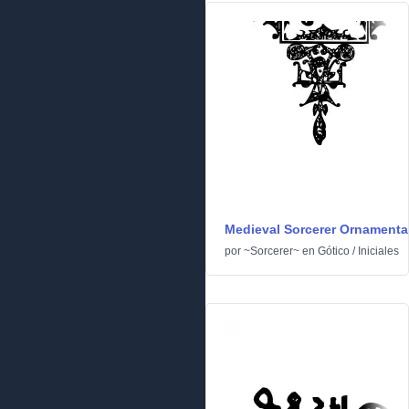
Medieval Sorcerer Ornamenta
por
~Sorcerer~
en
Gótico
/
Iniciales