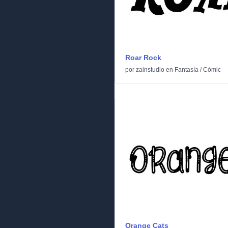
Roar Rock
por
zainstudio
en
Fantasía
/
Cómic
Orange Cats