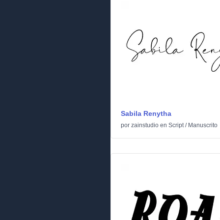
Sabila Renytha
por
zainstudio
en
Script
/
Manuscrito