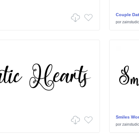
Couple Da
por
zainstudi
Smiles Wo
por
zainstudi