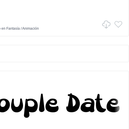
o
en
Fantasía
/
Animación