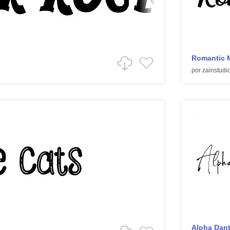
Romantic
por
zainstudi
Alpha Dan