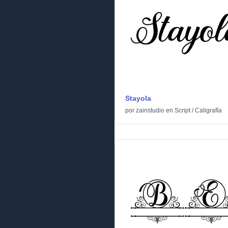
Stayola
por
zainstudio
en
Script
/
Caligrafía