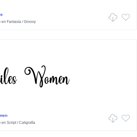
te
o
en
Fantasía
/
Groovy
men
o
en
Script
/
Caligrafía