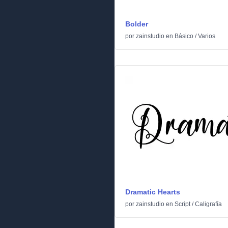
Bolder
por
zainstudio
en
Básico
/
Varios
Dramatic Hearts
por
zainstudio
en
Script
/
Caligrafía