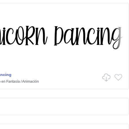
ancing
o
en
Fantasía
/
Animación