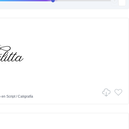
o
en
Script
/
Caligrafía