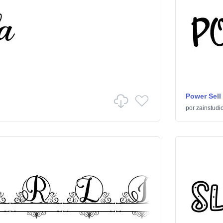
Power Sell
por
zainstudi