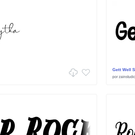
Gett Well 
por
zainstudi