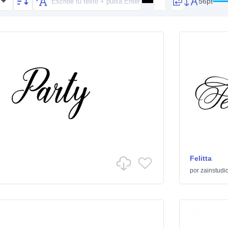
56pt
Felitta
por
zainstudi