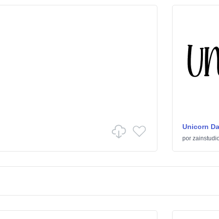
Unicorn D
por
zainstudi