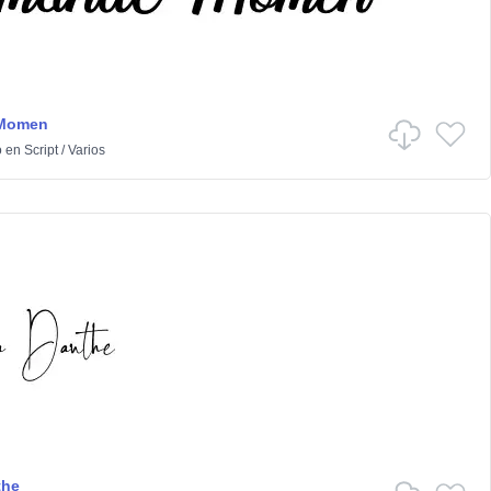
 Momen
o
en
Script
/
Varios
the