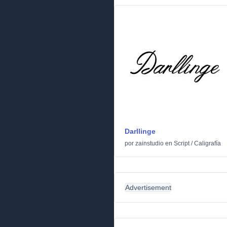
Darllinge
por
zainstudio
en
Script
/
Caligrafía
Advertisement