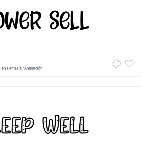
o
en
Fantasía
/
Animación