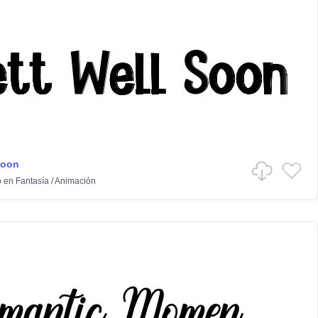
Soon
o
en
Fantasía
/
Animación