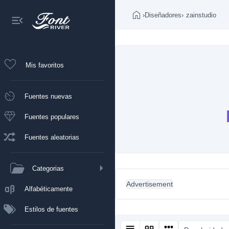
›
Diseñadores
›
zainstudio
Mis favoritos
Fuentes nuevas
Fuentes populares
Fuentes aleatorias
Categorias
Advertisement
Alfabéticamente
Estilos de fuentes