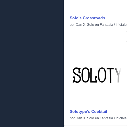
Solo's Crossroads
por
Dan X. Solo
en
Fantasía
/
Iniciale
Solotype's Cocktail
por
Dan X. Solo
en
Fantasía
/
Iniciale