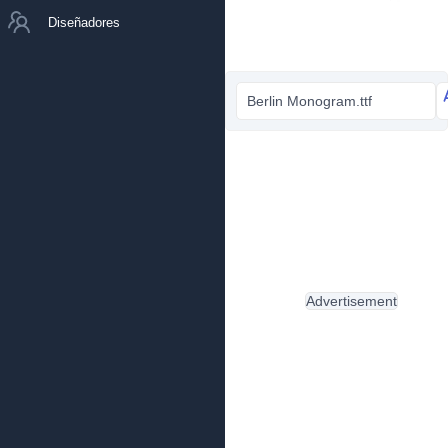
Diseñadores
Berlin Monogram.ttf
Advertisement