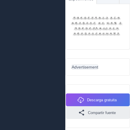
Advertisement
Descarga gratuita
Compartir fuente