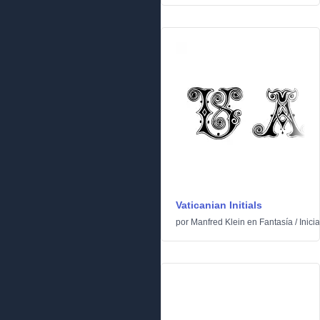
Vaticanian Initials
por
Manfred Klein
en
Fantasía
/
Inici