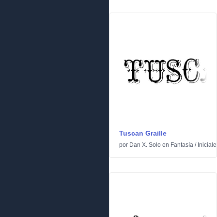
Tuscan Graille
por
Dan X. Solo
en
Fantasía
/
Iniciale