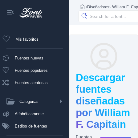
›
Diseñadores
›
William F. Cap
Mis favoritos
Fuentes nuevas
Fuentes populares
Descargar
Fuentes aleatorias
fuentes
diseñadas
Categorias
por William
Alfabéticamente
F. Capitain
Estilos de fuentes
Fuentes