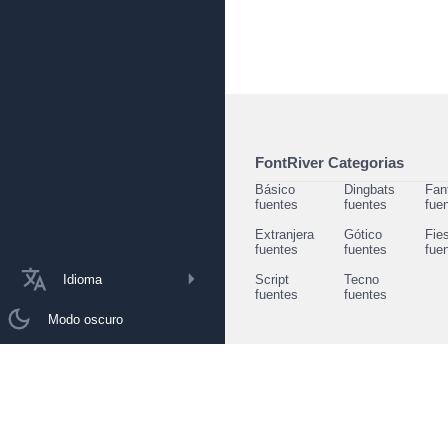
FontRiver Categorias
Básico
Dingbats
Fan
fuentes
fuentes
fue
Extranjera
Gótico
Fie
fuentes
fuentes
fue
Idioma
Script
Tecno
fuentes
fuentes
Modo oscuro