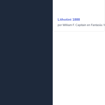
Lithotint 1888
por
William F. Capitain
en
Fantasía
/