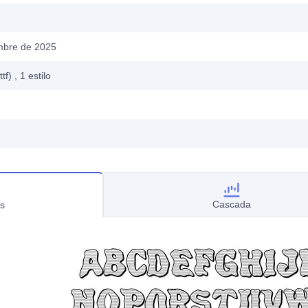
mbre de 2025
ttf)
, 1
estilo
Cascada
s