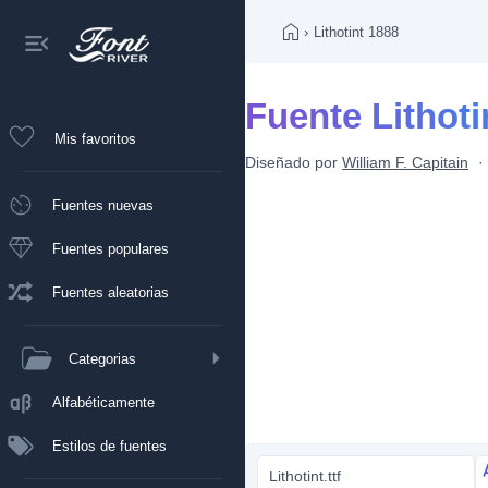
›
Lithotint 1888
Fuente Lithoti
Mis favoritos
Diseñado por
William F. Capitain
Fuentes nuevas
Fuentes populares
Fuentes aleatorias
Categorias
Alfabéticamente
Estilos de fuentes
Lithotint.ttf