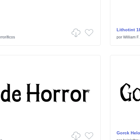
Lithotint 1
rroríficos
por
William F.
Gorck Helo