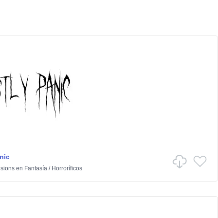
nic
isions
en
Fantasía
/
Horroríficos