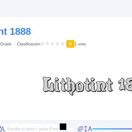
nt 1888
Gratis
Clasificación
5
1 voto