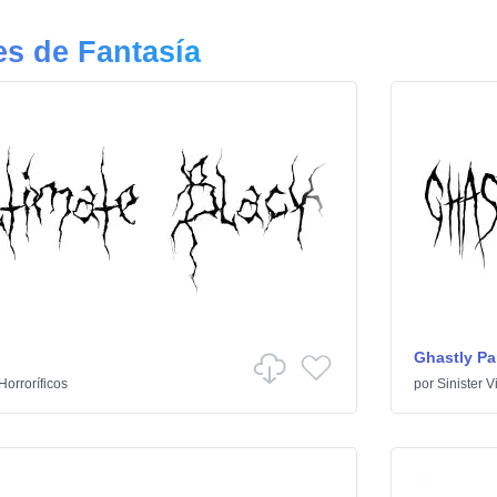
s de Fantasía
Ghastly Pa
Horroríficos
por
Sinister V