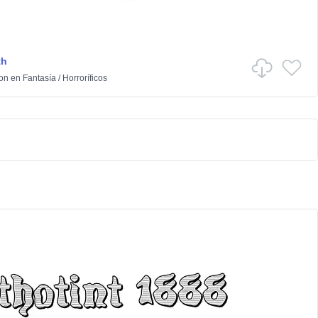
th
ton
en
Fantasía
/
Horroríficos