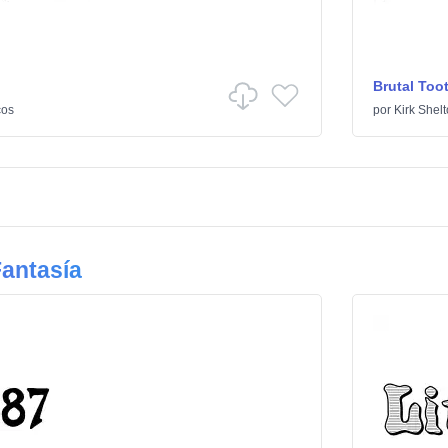
Brutal Too
cos
por
Kirk Shel
antasía