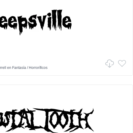
e
rell
en
Fantasía
/
Horroríficos