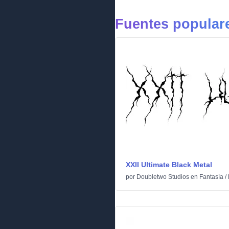
Fuentes populare
XXII Ultimate Black Metal
por
Doubletwo Studios
en
Fantasía
/