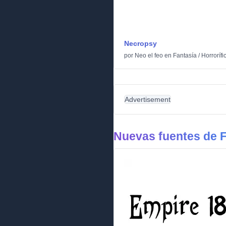
Necropsy
por
Neo el feo
en
Fantasía
/
Horrorífi
Advertisement
Nuevas fuentes de F