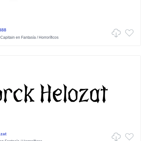
888
 Capitain
en
Fantasía
/
Horroríficos
zat