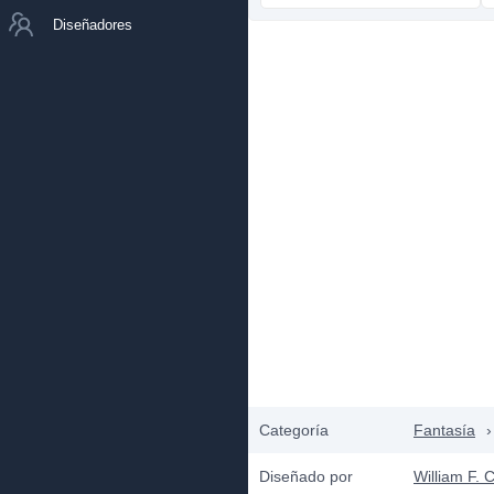
Diseñadores
Categoría
Fantasía
›
Diseñado por
William F. 