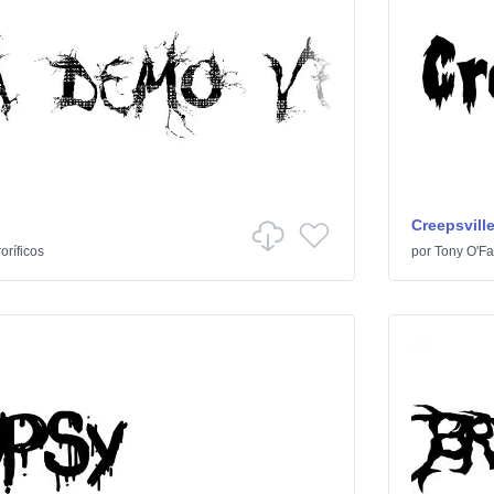
Creepsvill
oríficos
por
Tony O'Far