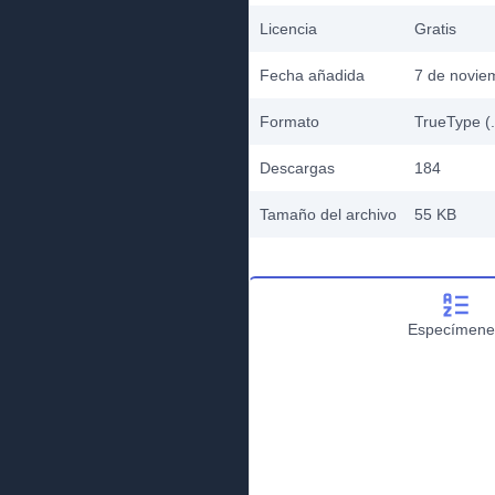
Licencia
Gratis
Fecha añadida
7 de novie
Formato
TrueType (.
Descargas
184
Tamaño del archivo
55 KB
Especímene