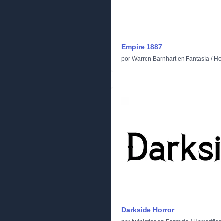
Empire 1887
por
Warren Barnhart
en
Fantasía
/
Ho
Darkside Horror