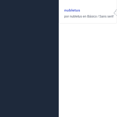
nubletus
por
nubletus
en
Básico
/
Sans serif