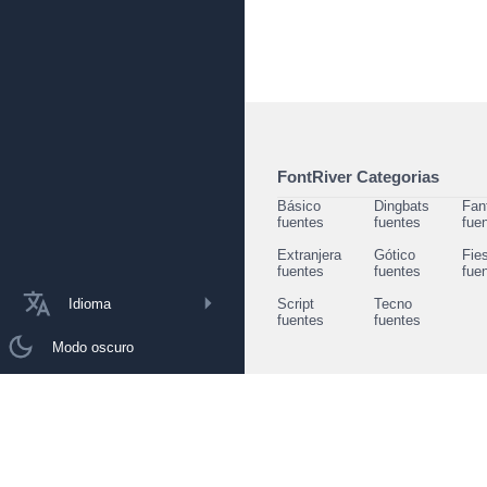
FontRiver Categorias
Básico
Dingbats
Fan
fuentes
fuentes
fue
Extranjera
Gótico
Fie
fuentes
fuentes
fue
Idioma
Script
Tecno
fuentes
fuentes
Modo oscuro