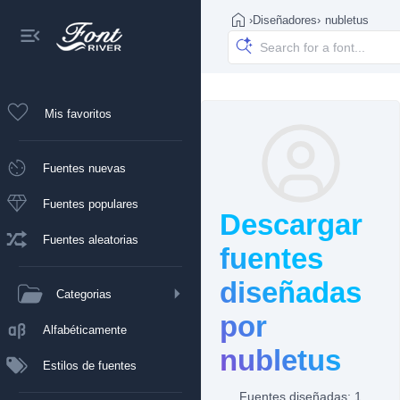
›
Diseñadores
›
nubletus
Mis favoritos
Fuentes nuevas
Fuentes populares
Descargar
Fuentes aleatorias
fuentes
diseñadas
Categorias
por
Alfabéticamente
nubletus
Estilos de fuentes
Fuentes diseñadas: 1