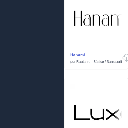
Hanami
por
Rautan
en
Básico
/
Sans serif