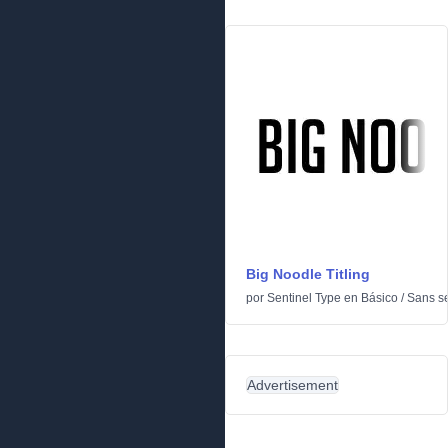
Big Noodle Titling
por
Sentinel Type
en
Básico
/
Sans se
Advertisement