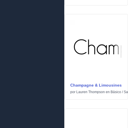
Champagne & Limousines
por
Lauren Thompson
en
Básico
/
Sa