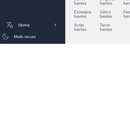
fuentes
fuentes
fue
Extranjera
Gótico
Fie
fuentes
fuentes
fue
Idioma
Script
Tecno
fuentes
fuentes
Modo oscuro