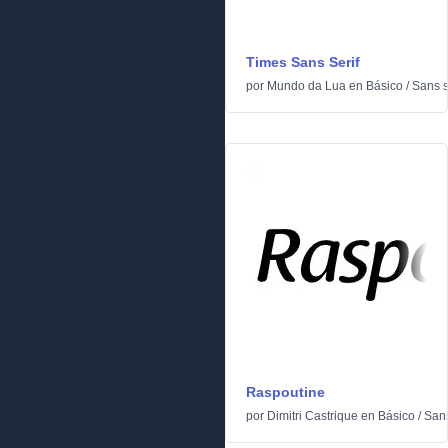
Times Sans Serif
por
Mundo da Lua
en
Básico
/
Sans s
Raspoutine
por
Dimitri Castrique
en
Básico
/
Sans