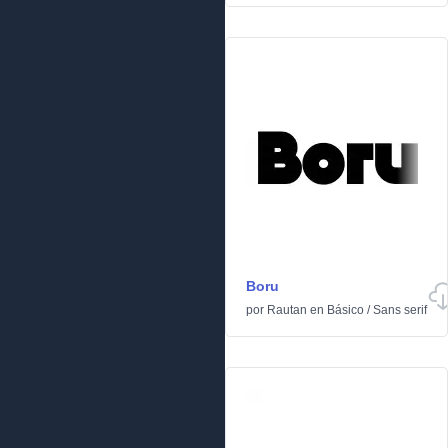
Boru
por
Rautan
en
Básico
/
Sans serif