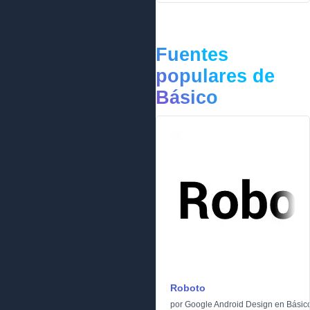
Fuentes
populares de
Básico
Roboto
por
Google Android Design
en
Básic