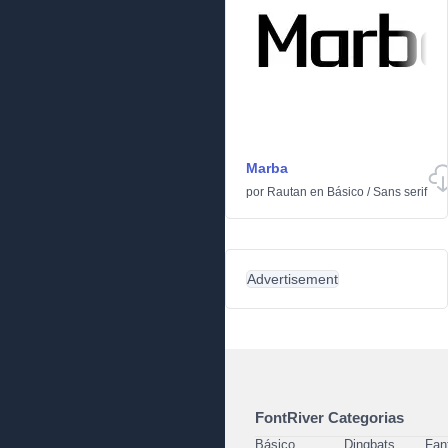
Marba
por
Rautan
en
Básico
/
Sans serif
Advertisement
FontRiver Categorias
Básico
Dingbats
Fan