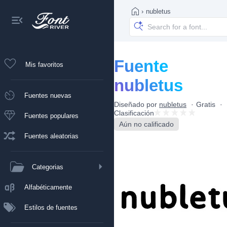
›
nubletus
Fuente
Mis favoritos
nubletus
Fuentes nuevas
Diseñado por
nubletus
Gratis
Clasificación
Fuentes populares
Aún no calificado
Fuentes aleatorias
Categorias
Alfabéticamente
Estilos de fuentes