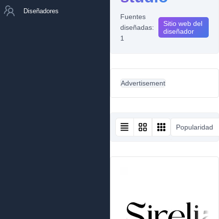
Diseñadores
Fuentes
Sitio web del
diseñadas:
diseñador
1
Advertisement
Popularidad