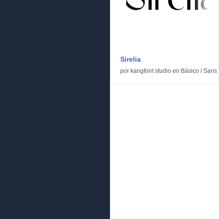
Sirelia
por
kangfont studio
en
Básico
/
Sans 