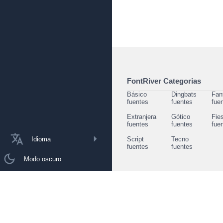
FontRiver Categorias
Básico
Dingbats
Fan
fuentes
fuentes
fue
Extranjera
Gótico
Fie
fuentes
fuentes
fue
Idioma
Script
Tecno
fuentes
fuentes
Modo oscuro