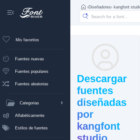
›
Diseñadores
›
kangfont studi
Mis favoritos
Fuentes nuevas
Fuentes populares
Descargar
Fuentes aleatorias
fuentes
diseñadas
Categorias
por
Alfabéticamente
kangfont
Estilos de fuentes
studio