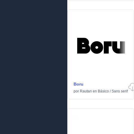
Boru
por
Rautan
en
Básico
/
Sans serif