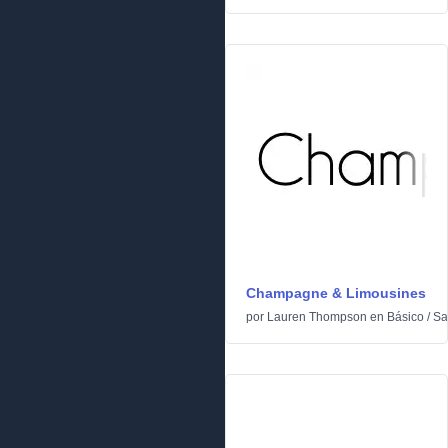
Champagne & Limousines
por
Lauren Thompson
en
Básico
/
Sa