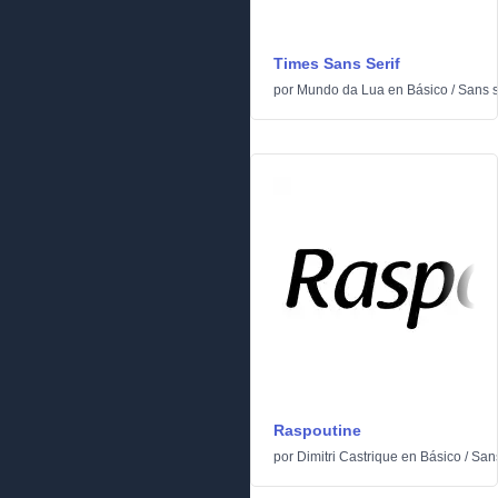
Times Sans Serif
por
Mundo da Lua
en
Básico
/
Sans s
Raspoutine
por
Dimitri Castrique
en
Básico
/
Sans