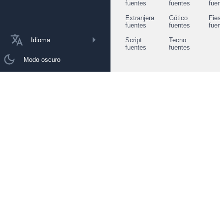
fuentes
fuentes
fue
Extranjera
Gótico
Fie
fuentes
fuentes
fue
Idioma
Script
Tecno
fuentes
fuentes
Modo oscuro