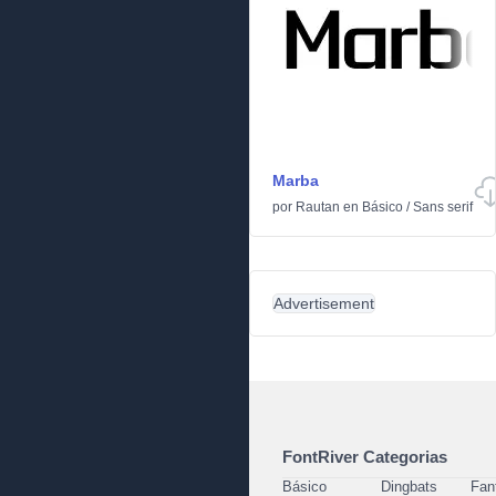
Marba
por
Rautan
en
Básico
/
Sans serif
Advertisement
FontRiver Categorias
Básico
Dingbats
Fan