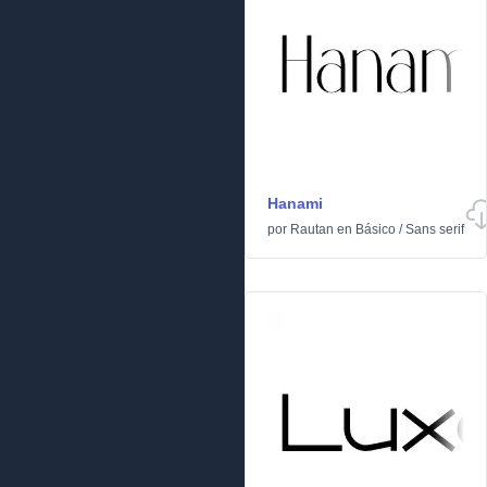
Hanami
por
Rautan
en
Básico
/
Sans serif