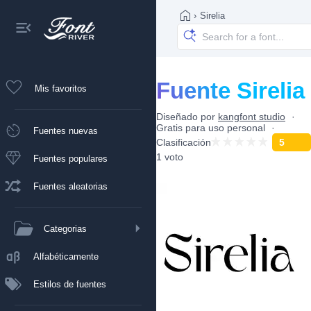
›
Sirelia
Fuente Sirelia
Mis favoritos
Diseñado por
kangfont studio
Gratis para uso personal
Fuentes nuevas
Clasificación
5
1 voto
Fuentes populares
Fuentes aleatorias
Categorias
Alfabéticamente
Estilos de fuentes