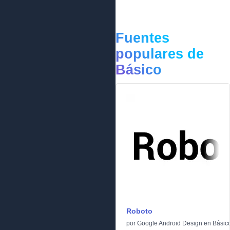
Fuentes
populares de
Básico
Roboto
por
Google Android Design
en
Básic