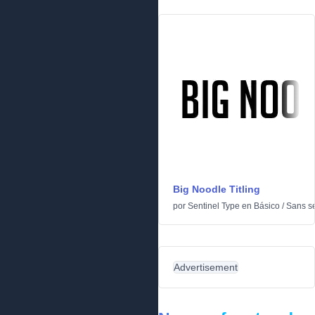
Big Noodle Titling
por
Sentinel Type
en
Básico
/
Sans se
Advertisement