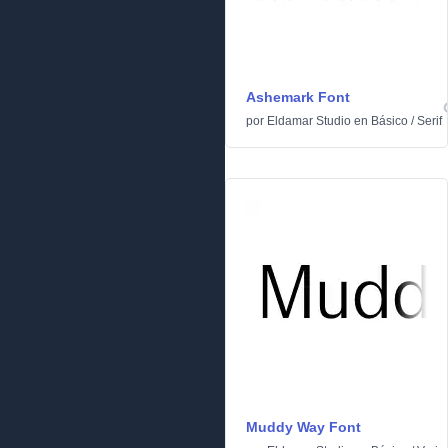
Ashemark Font
por
Eldamar Studio
en
Básico
/
Serif
Muddy Way Font