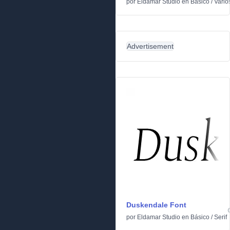
por
Eldamar Studio
en
Básico
/
Vario
Advertisement
Duskendale Font
por
Eldamar Studio
en
Básico
/
Serif