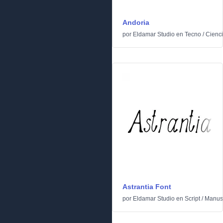
Andoria
por
Eldamar Studio
en
Tecno
/
Cienci
Astrantia Font
por
Eldamar Studio
en
Script
/
Manusc