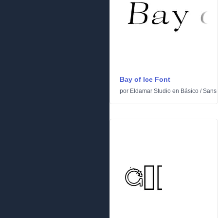
Bay of Ice Font
por
Eldamar Studio
en
Básico
/
Sans 