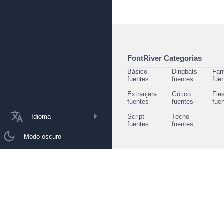
FontRiver Categorias
Básico
Dingbats
Fan
fuentes
fuentes
fue
Extranjera
Gótico
Fie
fuentes
fuentes
fue
Idioma
Script
Tecno
fuentes
fuentes
Modo oscuro