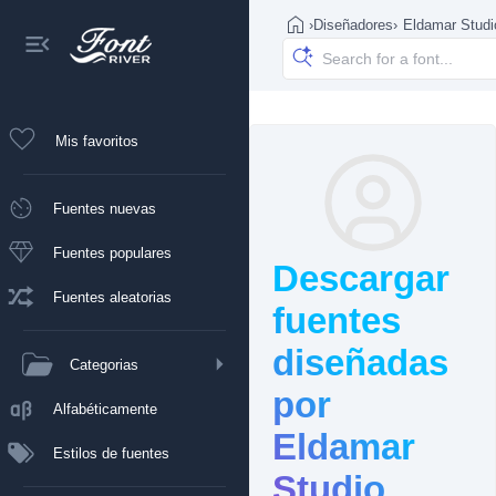
›
Diseñadores
›
Eldamar Studi
Mis favoritos
Fuentes nuevas
Fuentes populares
Descargar
Fuentes aleatorias
fuentes
diseñadas
Categorias
por
Alfabéticamente
Eldamar
Estilos de fuentes
Studio