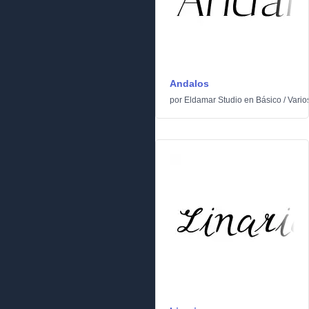
Andalos
por
Eldamar Studio
en
Básico
/
Vario