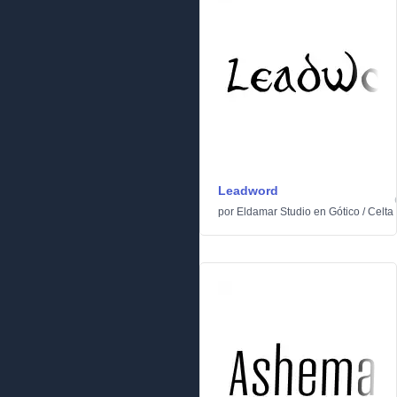
Leadword
por
Eldamar Studio
en
Gótico
/
Celta