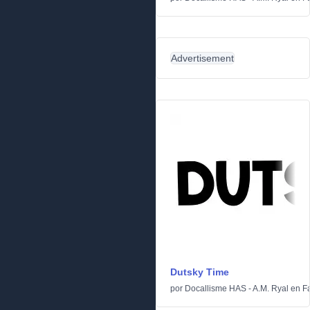
Advertisement
Dutsky Time
por
Docallisme HAS - A.M. Ryal
en
F