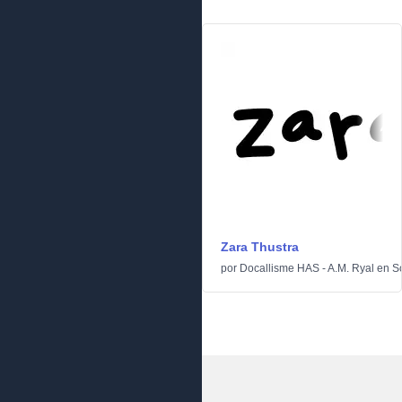
Zara Thustra
por
Docallisme HAS - A.M. Ryal
en
Sc