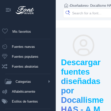
›
Diseñadores
›
Docallisme HA
Mis favoritos
Fuentes nuevas
Fuentes populares
Descargar
Fuentes aleatorias
fuentes
diseñadas
Categorias
por
Alfabéticamente
Docallisme
Estilos de fuentes
HAS - A.M.