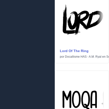
Lord Of The Ring
por
Docallisme HAS - A.M. Ryal
en
Sc