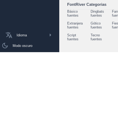
FontRiver Categorias
Básico
Dingbats
Fan
fuentes
fuentes
fue
Extranjera
Gótico
Fie
fuentes
fuentes
fue
Idioma
Script
Tecno
fuentes
fuentes
Modo oscuro