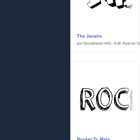
The Jacatra
por
Docallisme HAS - A.M. Ryal
en
Sc
Rocket To Mars