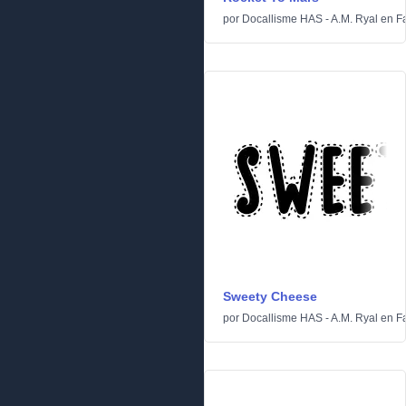
por
Docallisme HAS - A.M. Ryal
en
F
Sweety Cheese
por
Docallisme HAS - A.M. Ryal
en
F