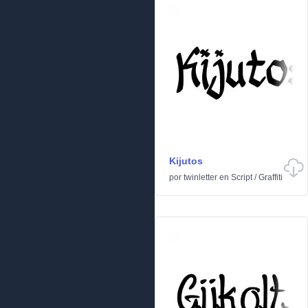
Kijutos
por
twinletter
en
Script
/
Graffiti