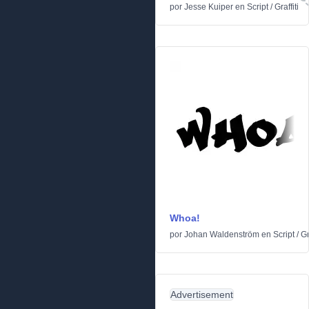
por
Jesse Kuiper
en
Script
/
Graffiti
Whoa!
por
Johan Waldenström
en
Script
/
Gr
Advertisement