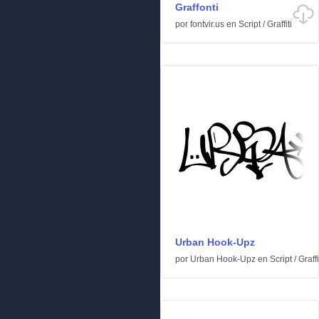
Graffonti
por
fontvir.us
en
Script
/
Graffiti
Urban Hook-Upz
por
Urban Hook-Upz
en
Script
/
Graffi