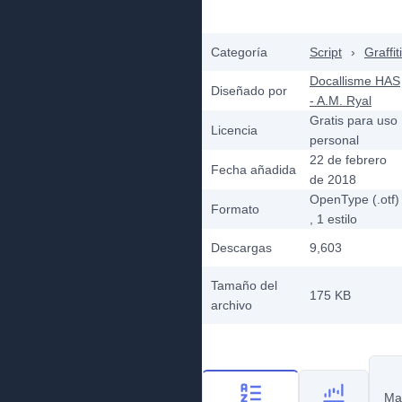
Categoría
Script
›
Graffiti
Docallisme HAS
Diseñado por
- A.M. Ryal
Gratis para uso
Licencia
personal
22 de febrero
Fecha añadida
de 2018
OpenType (.otf)
Formato
, 1
estilo
Descargas
9,603
Tamaño del
175 KB
archivo
Ma