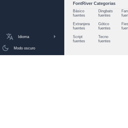
FontRiver Categorias
Básico
Dingbats
Fan
fuentes
fuentes
fue
Extranjera
Gótico
Fie
fuentes
fuentes
fue
Idioma
Script
Tecno
fuentes
fuentes
Modo oscuro