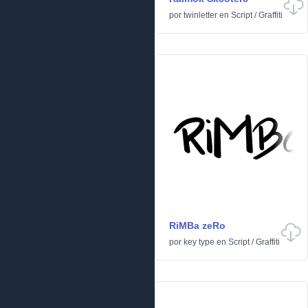
por
twinletter
en
Script
/
Graffiti
RiMBa zeRo
por
key type
en
Script
/
Graffiti