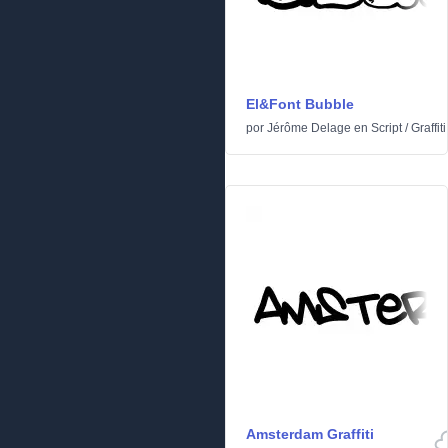
El&Font Bubble
por
Jérôme Delage
en
Script
/
Graffiti
Amsterdam Graffiti