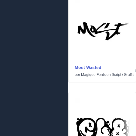
Most Wasted
por
Magique Fonts
en
Script
/
Graffiti