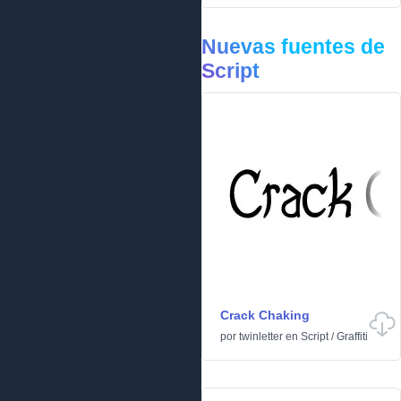
Nuevas fuentes de
Script
Crack Chaking
por
twinletter
en
Script
/
Graffiti