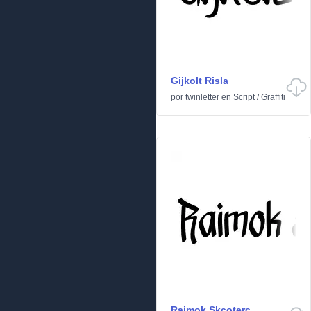
Gijkolt Risla
por
twinletter
en
Script
/
Graffiti
Raimok Skcoterc