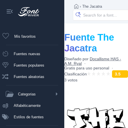
›
The Jacatra
Fuente The
Mis favoritos
Jacatra
Fuentes nuevas
Diseñado por
Docallisme HAS -
A.M. Ryal
Fuentes populares
Gratis para uso personal
Clasificación
3.5
Fuentes aleatorias
3 votos
Categorias
Alfabéticamente
Estilos de fuentes