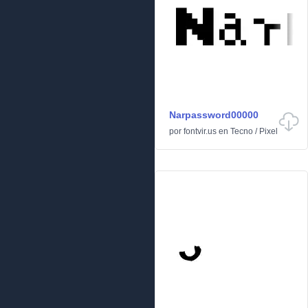
Narpassword00000
por
fontvir.us
en
Tecno
/
Pixel