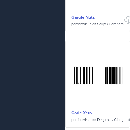
Gargle Nutz
por
fontvir.us
en
Script
/
Garabato
Code Xero
por
fontvir.us
en
Dingbats
/
Códigos d