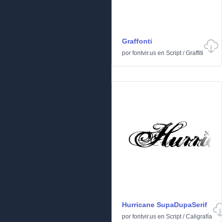
Graffonti
por
fontvir.us
en
Script
/
Graffiti
Hurricane SupaDupaSerif
por
fontvir.us
en
Script
/
Caligrafía