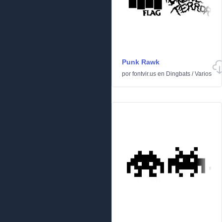
Punk Rawk
por
fontvir.us
en
Dingbats
/
Varios