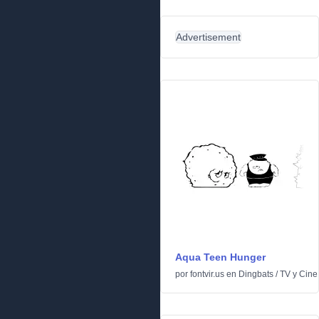
Advertisement
Aqua Teen Hunger
por
fontvir.us
en
Dingbats
/
TV y Cine