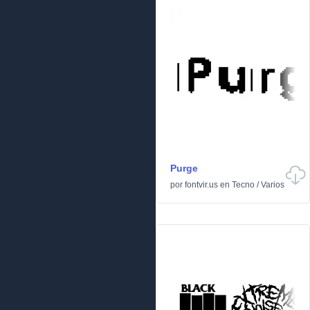
Purge
por
fontvir.us
en
Tecno
/
Varios