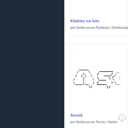
Kibblez no bitz
por
fontvir.us
en
Fantasía
/
Destrozad
Asciid
por
fontvir.us
en
Tecno
/
Varios