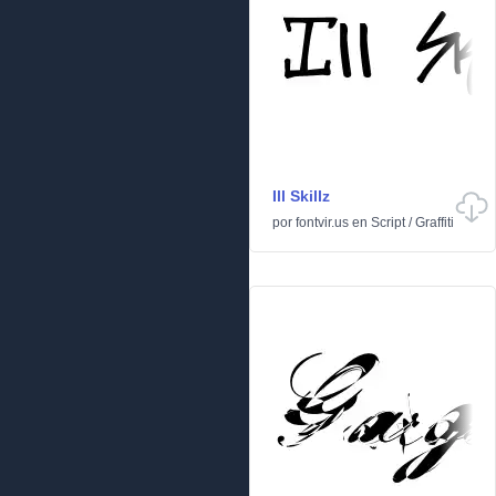
Ill Skillz
por
fontvir.us
en
Script
/
Graffiti