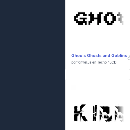
Ghouls Ghosts and Goblins
por
fontvir.us
en
Tecno
/
LCD