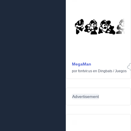
MegaMan
por
fontvir.us
en
Dingbats
/
Juegos
Advertisement