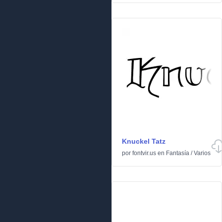
Knuckel Tatz
por
fontvir.us
en
Fantasía
/
Varios