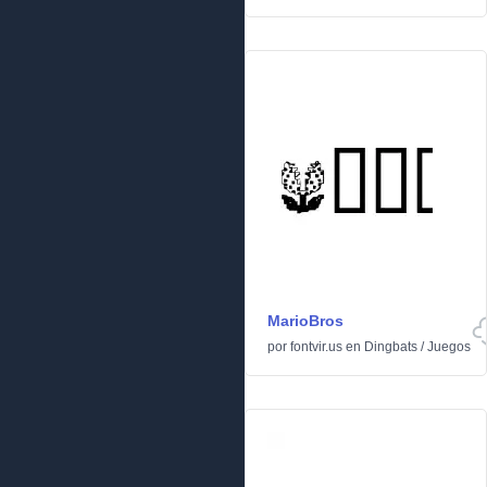
MarioBros
por
fontvir.us
en
Dingbats
/
Juegos