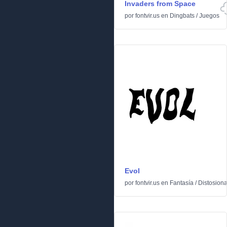
Invaders from Space
por
fontvir.us
en
Dingbats
/
Juegos
Evol
por
fontvir.us
en
Fantasía
/
Distosion