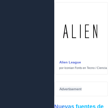
Alien League
por
Iconian Fonts
en
Tecno
/
Ciencia 
Advertisement
Nuevas fuentes de