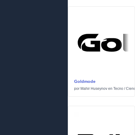
Goldmode
por
Mahir Huseynov
en
Tecno
/
Cienc