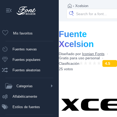
›
Xcelsion
Fuente
Mis favoritos
Xcelsion
Fuentes nuevas
Diseñado por
Iconian Fonts
Gratis para uso personal
Fuentes populares
Clasificación
4.5
25 votos
Fuentes aleatorias
Categorias
Alfabéticamente
Estilos de fuentes