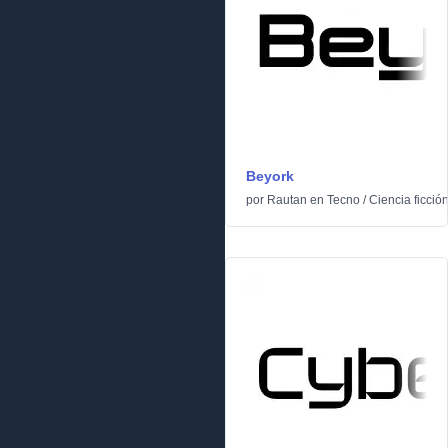
Beyork
por
Rautan
en
Tecno
/
Ciencia ficció