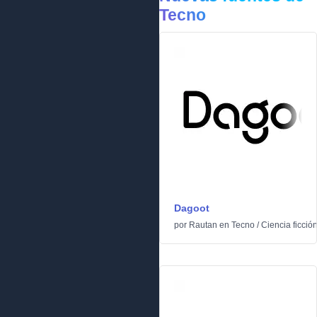
Tecno
Dagoot
por
Rautan
en
Tecno
/
Ciencia ficció