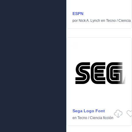
ESPN
por
Nick A. Lynch
en
Tecno
/
Ciencia 
Sega Logo Font
en
Tecno
/
Ciencia ficción