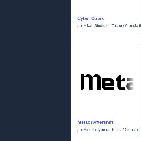
Cyber Copix
por
Afkari Studio
en
Tecno
/
Ciencia f
Metaor Aftershift
por
Amorfa Type
en
Tecno
/
Ciencia f