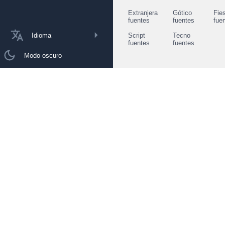
Extranjera
Gótico
Fie
fuentes
fuentes
fue
Idioma
Script
Tecno
fuentes
fuentes
Modo oscuro