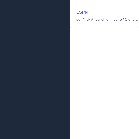
ESPN
por
Nick A. Lynch
en
Tecno
/
Ciencia 