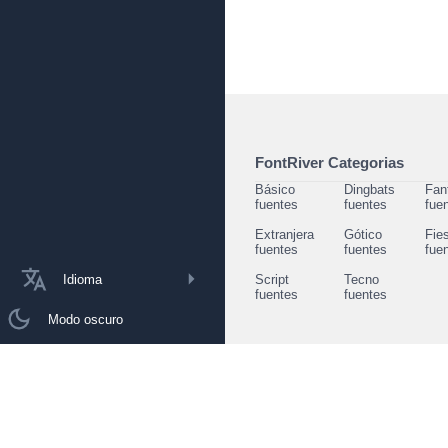
FontRiver Categorias
Básico
Dingbats
Fan
fuentes
fuentes
fue
Extranjera
Gótico
Fie
fuentes
fuentes
fue
Idioma
Script
Tecno
fuentes
fuentes
Modo oscuro