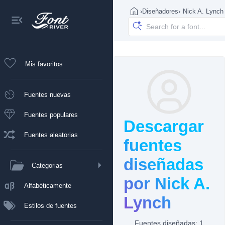
›
Diseñadores
›
Nick A. Lynch
Mis favoritos
Fuentes nuevas
Fuentes populares
Descargar
Fuentes aleatorias
fuentes
diseñadas
Categorias
por Nick A.
Alfabéticamente
Lynch
Estilos de fuentes
Fuentes diseñadas: 1