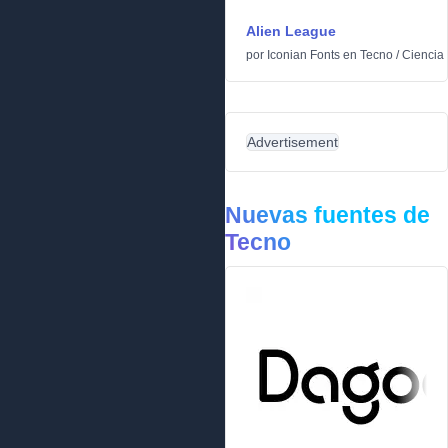
Alien League
por
Iconian Fonts
en
Tecno
/
Ciencia 
Advertisement
Nuevas fuentes de
Tecno