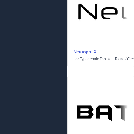
Neuropol X
por
Typodermic Fonts
en
Tecno
/
Cien