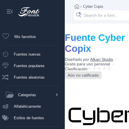
›
Cyber Copix
Fuente Cyber
Mis favoritos
Copix
Fuentes nuevas
Diseñado por
Afkari Studio
Gratis para uso personal
Fuentes populares
Clasificación
Aún no calificado
Fuentes aleatorias
Categorias
Alfabéticamente
Estilos de fuentes