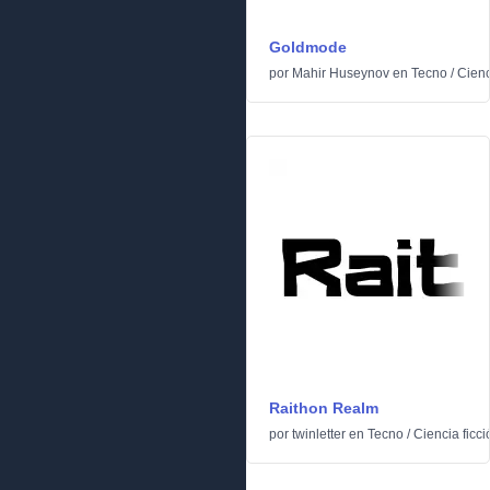
Goldmode
por
Mahir Huseynov
en
Tecno
/
Cienc
Raithon Realm
por
twinletter
en
Tecno
/
Ciencia ficci