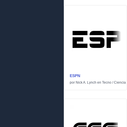
ESPN
por
Nick A. Lynch
en
Tecno
/
Ciencia 