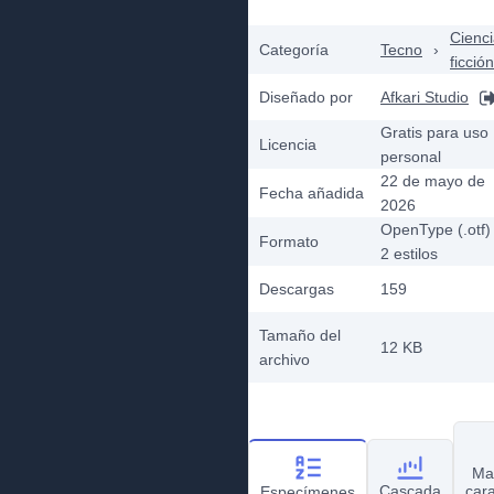
Cienc
Categoría
Tecno
›
ficción
Diseñado por
Afkari Studio
Gratis para uso
Licencia
personal
22 de mayo de
Fecha añadida
2026
OpenType (.otf)
Formato
2
estilos
Descargas
159
Tamaño del
12 KB
archivo
Ma
Cascada
car
Especímenes