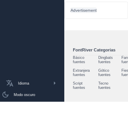
Advertisement
FontRiver Categorias
Básico
Dingbats
Fan
fuentes
fuentes
fue
Extranjera
Gótico
Fie
fuentes
fuentes
fue
Idioma
Script
Tecno
fuentes
fuentes
Modo oscuro