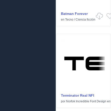
Batman Forever
en
Tecno
/
Ciencia ficción
Terminator Real NFI
por
Norfok Incredible Font Design
e