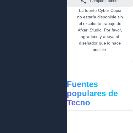
Compartir fuente
La fuente Cyber Copix
no estaría disponible sin
el excelente trabajo de
Afkari Studio. Por favor,
agradece y apoya al
diseñador que lo hace
posible.
Fuentes
populares de
Tecno