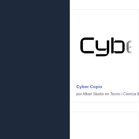
Cyber Copix
por
Afkari Studio
en
Tecno
/
Ciencia f