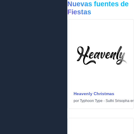
Nuevas fuentes de
Fiestas
Heavenly Christmas
por
Typhoon Type - Suthi Srisopha
e