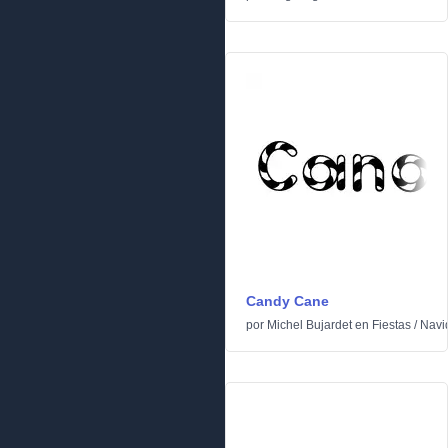
Candy Cane
por
Michel Bujardet
en
Fiestas
/
Navi