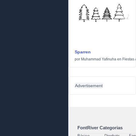
Sparren
por
Muhammad Yafinuha
en
Fiestas
Advertisement
FontRiver Categorias
Básico
Dingbats
Fan