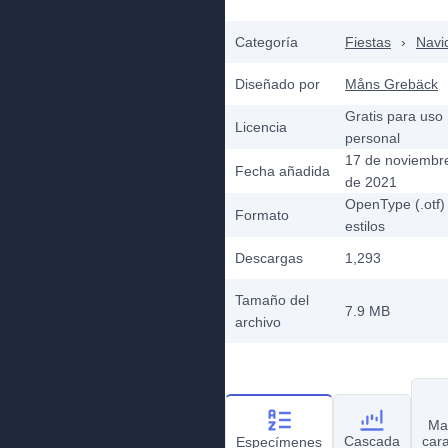
Categoría
Fiestas
›
Navi
Diseñado por
Måns Grebäck
Gratis para uso
Licencia
personal
17 de noviembr
Fecha añadida
de 2021
OpenType (.otf)
Formato
estilos
Descargas
1,293
Tamaño del
7.9 MB
archivo
Ma
Cascada
car
Especímenes