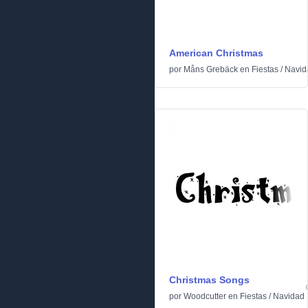
American Christmas
por
Måns Grebäck
en
Fiestas
/
Navid
Christmas Songs
por
Woodcutter
en
Fiestas
/
Navidad