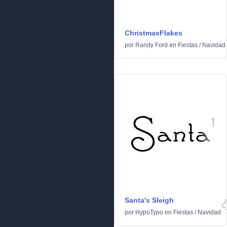
ChristmasFlakes
por
Randy Ford
en
Fiestas
/
Navidad
Santa's Sleigh
por
HypoTypo
en
Fiestas
/
Navidad