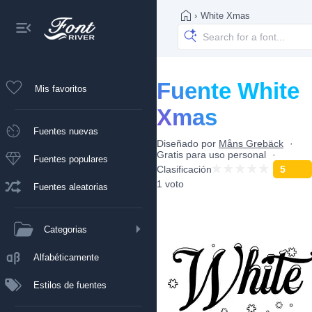
›
White Xmas
Fuente White
Mis favoritos
Xmas
Fuentes nuevas
Diseñado por
Måns Grebäck
Gratis para uso personal
Fuentes populares
Clasificación
5
1 voto
Fuentes aleatorias
Categorias
Alfabéticamente
Estilos de fuentes