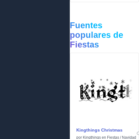
Fuentes
populares de
Fiestas
Kingthings Christmas
por
Kingthings
en
Fiestas
/
Navidad