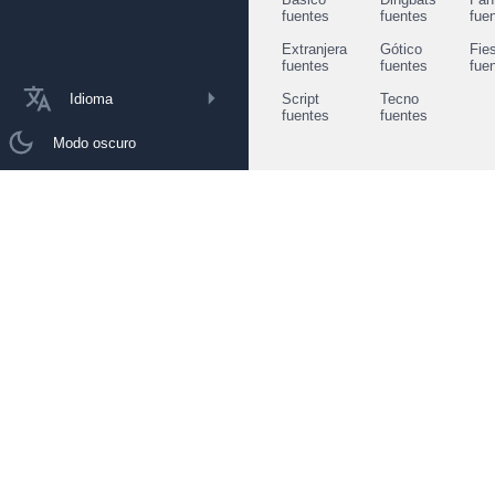
fuentes
fuentes
fue
Extranjera
Gótico
Fie
fuentes
fuentes
fue
Idioma
Script
Tecno
fuentes
fuentes
Modo oscuro