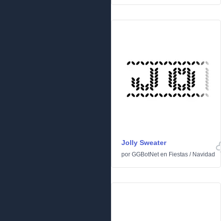
Jolly Sweater
por
GGBotNet
en
Fiestas
/
Navidad