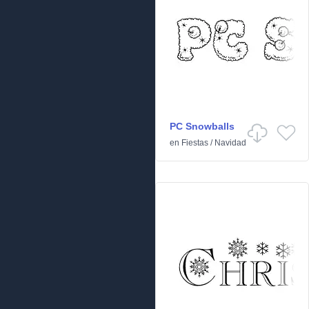
PC Snowballs
en
Fiestas
/
Navidad