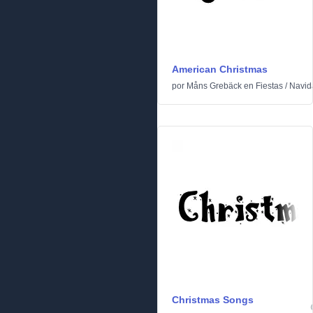
American Christmas
por
Måns Grebäck
en
Fiestas
/
Navid
Christmas Songs