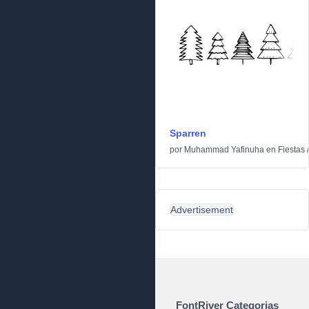
Sparren
por
Muhammad Yafinuha
en
Fiestas
Advertisement
FontRiver Categorias