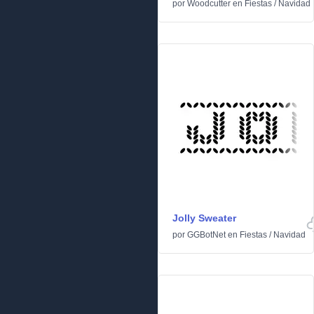
por
Woodcutter
en
Fiestas
/
Navidad
Jolly Sweater
por
GGBotNet
en
Fiestas
/
Navidad