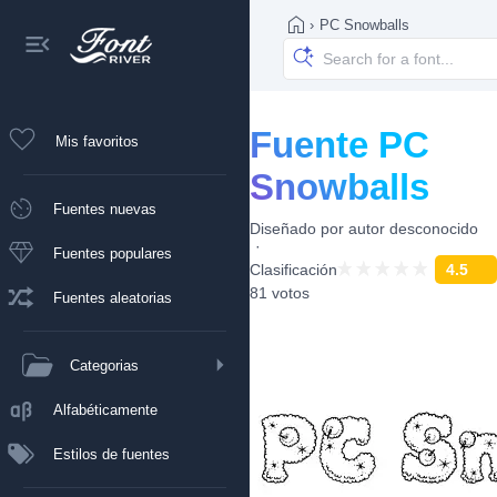
›
PC Snowballs
Fuente PC
Mis favoritos
Snowballs
Fuentes nuevas
Diseñado por
autor desconocido
Fuentes populares
Clasificación
4.5
81 votos
Fuentes aleatorias
Categorias
Alfabéticamente
Estilos de fuentes