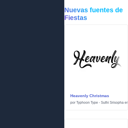
Nuevas fuentes de
Fiestas
Heavenly Christmas
por
Typhoon Type - Suthi Srisopha
e