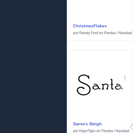
ChristmasFlakes
por
Randy Ford
en
Fiestas
/
Navidad
Santa's Sleigh
por
HypoTypo
en
Fiestas
/
Navidad