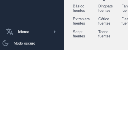
Básico
Dingbats
Fan
fuentes
fuentes
fue
Extranjera
Gótico
Fie
fuentes
fuentes
fue
Idioma
Script
Tecno
fuentes
fuentes
Modo oscuro