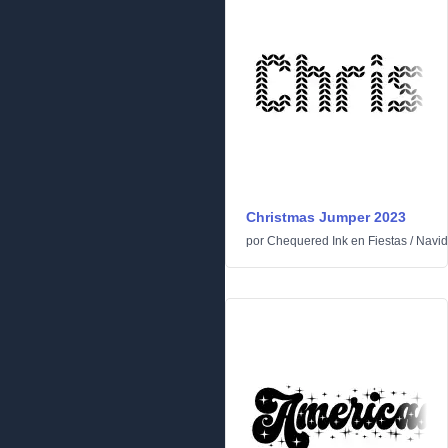
Christmas Jumper 2023
por
Chequered Ink
en
Fiestas
/
Navi