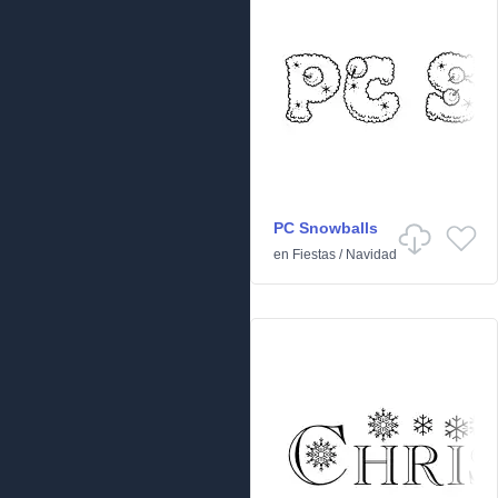
PC Snowballs
en
Fiestas
/
Navidad