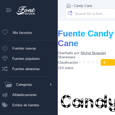
›
Candy Cane
Fuente Candy
Mis favoritos
Cane
Fuentes nuevas
Diseñado por
Michel Bujardet
Shareware
Fuentes populares
Clasificación
4
119 votos
Fuentes aleatorias
Categorias
Alfabéticamente
Estilos de fuentes