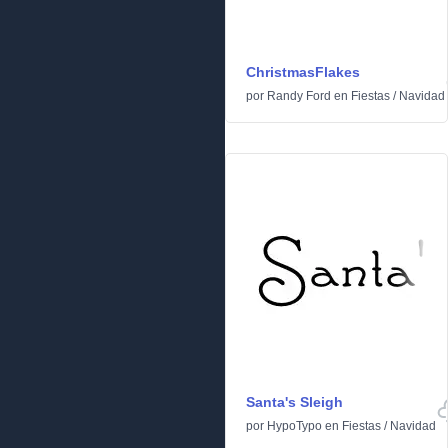
ChristmasFlakes
por
Randy Ford
en
Fiestas
/
Navidad
Santa's Sleigh
por
HypoTypo
en
Fiestas
/
Navidad