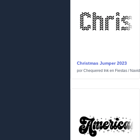
Christmas Jumper 2023
por
Chequered Ink
en
Fiestas
/
Navi