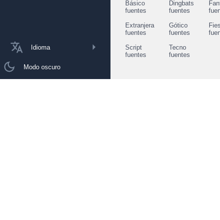
Básico
Dingbats
Fan
fuentes
fuentes
fue
Extranjera
Gótico
Fie
fuentes
fuentes
fue
Idioma
Script
Tecno
fuentes
fuentes
Modo oscuro