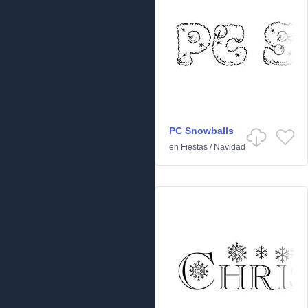
PC Snowballs
en
Fiestas
/
Navidad