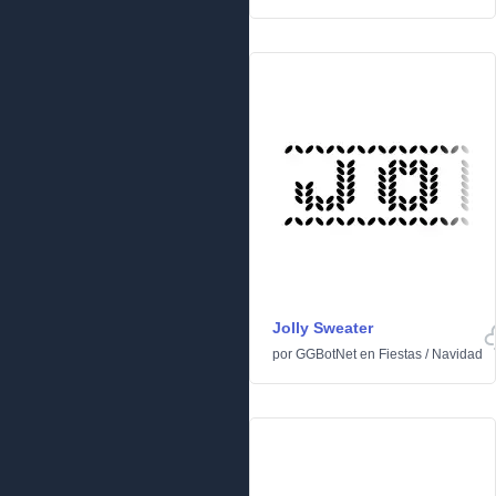
Jolly Sweater
por
GGBotNet
en
Fiestas
/
Navidad