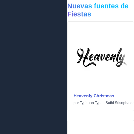
Nuevas fuentes de
Fiestas
Heavenly Christmas
por
Typhoon Type - Suthi Srisopha
e