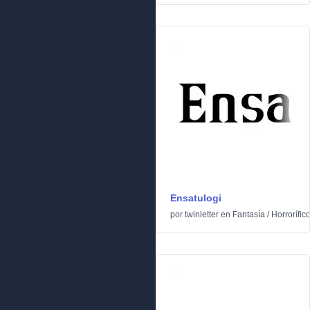
Ensatulogi
por
twinletter
en
Fantasía
/
Horrorífic