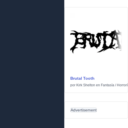
Brutal Tooth
por
Kirk Shelton
en
Fantasía
/
Horrorí
Advertisement