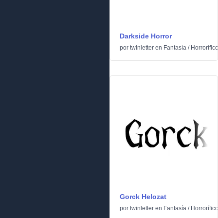
Darkside Horror
por
twinletter
en
Fantasía
/
Horrorífic
Gorck Helozat
por
twinletter
en
Fantasía
/
Horrorífic