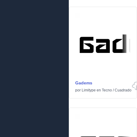
Gadems
por
Limitype
en
Tecno
/
Cuadrado