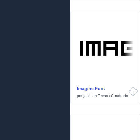
Imagine Font
por
jooki
en
Tecno
/
Cuadrado