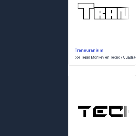
Transuranium
por
Tepid Monkey
en
Tecno
/
Cuadra