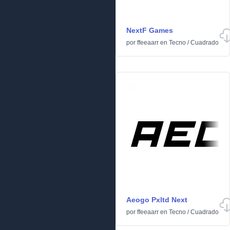
NextF Games
por
ffeeaarr
en
Tecno
/
Cuadrado
Aeogo Pxltd Next
por
ffeeaarr
en
Tecno
/
Cuadrado