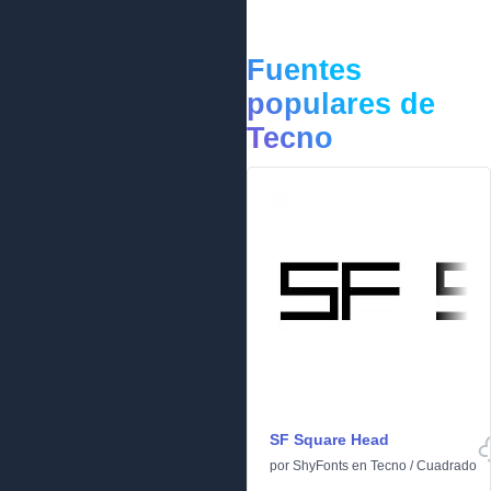
Fuentes
populares de
Tecno
SF Square Head
por
ShyFonts
en
Tecno
/
Cuadrado