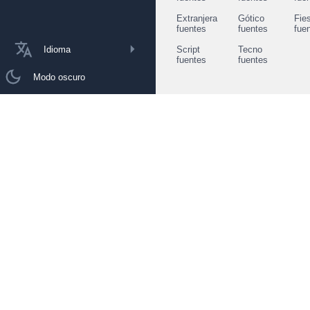
Extranjera
Gótico
Fie
fuentes
fuentes
fue
Idioma
Script
Tecno
fuentes
fuentes
Modo oscuro