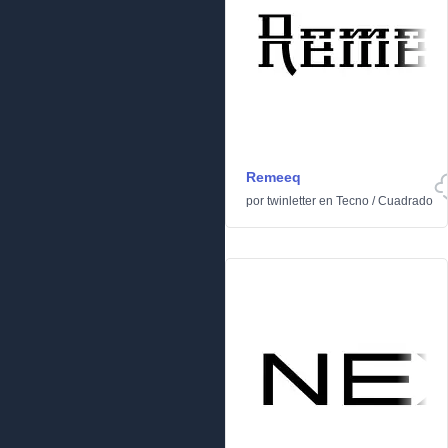
Remeeq
por
twinletter
en
Tecno
/
Cuadrado