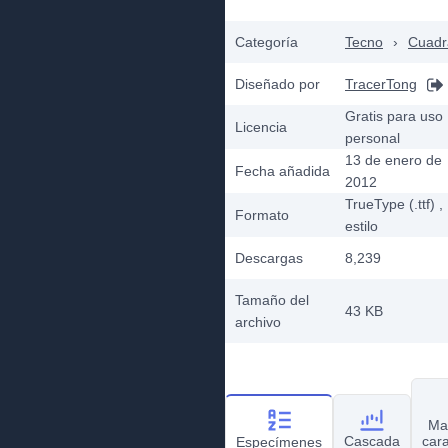
Categoría
Tecno
›
Cuadr
Diseñado por
TracerTong
Gratis para uso
Licencia
personal
13 de enero de
Fecha añadida
2012
TrueType (.ttf)
,
Formato
estilo
Descargas
8,239
Tamaño del
43 KB
archivo
Ma
Cascada
car
Especímenes