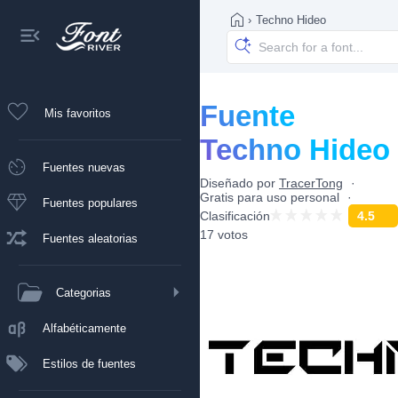
›
Techno Hideo
Fuente
Mis favoritos
Techno Hideo
Fuentes nuevas
Diseñado por
TracerTong
Gratis para uso personal
Fuentes populares
Clasificación
4.5
17 votos
Fuentes aleatorias
Categorias
Alfabéticamente
Estilos de fuentes