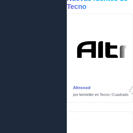
Tecno
Altroned
por
twinletter
en
Tecno
/
Cuadrado