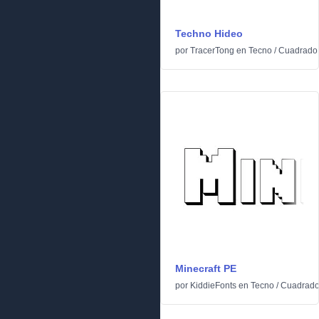
Techno Hideo
por
TracerTong
en
Tecno
/
Cuadrado
Minecraft PE
por
KiddieFonts
en
Tecno
/
Cuadrad