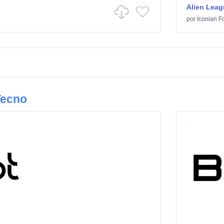
Alien Leag
por
Iconian F
Tecno