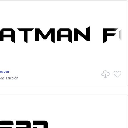
rever
ncia ficción