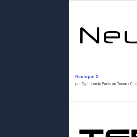
Neuropol X
por
Typodermic Fonts
en
Tecno
/
Cien