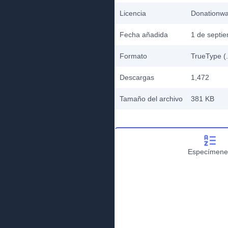
Licencia
Donationw
Fecha añadida
1 de septi
Formato
TrueType (.
Descargas
1,472
Tamaño del archivo
381 KB
Especímene