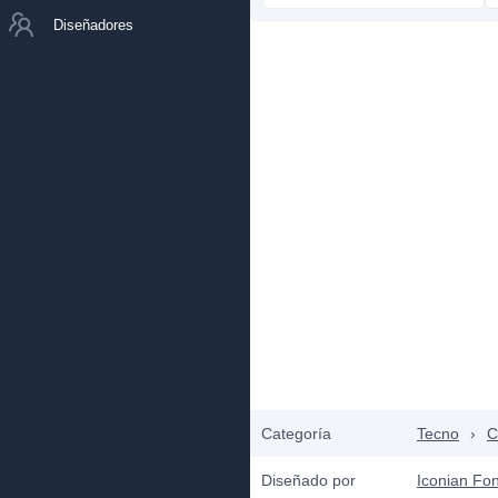
Diseñadores
Categoría
Tecno
›
C
Diseñado por
Iconian Fon