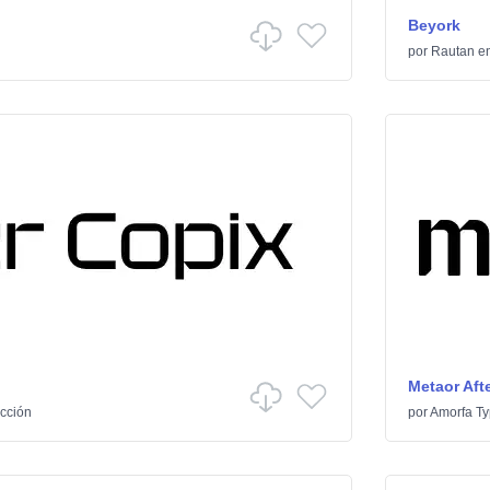
Beyork
n
por
Rautan
e
Metaor Afte
icción
por
Amorfa T