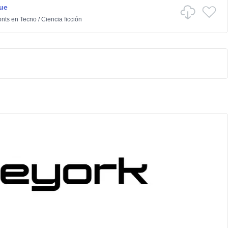
ue
onts
en
Tecno
/
Ciencia ficción