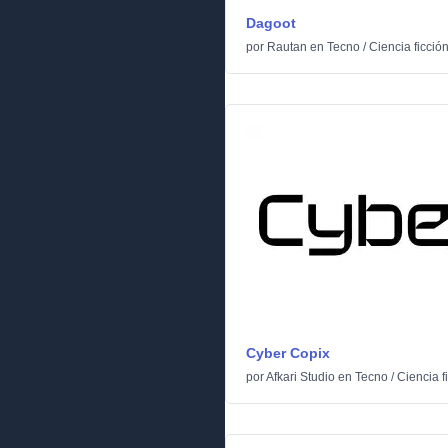
Dagoot
por
Rautan
en
Tecno
/
Ciencia ficció
Cyber Copix
por
Afkari Studio
en
Tecno
/
Ciencia f