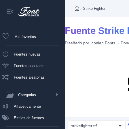
›
Strike Fighter
Fuente Strike 
Mis favoritos
Diseñado por
Iconian Fonts
Don
Fuentes nuevas
Fuentes populares
Fuentes aleatorias
Categorias
Alfabéticamente
Estilos de fuentes
strikefighter.ttf