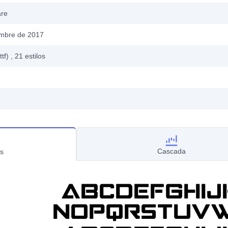
are
embre de 2017
ttf)
, 21
estilos
Cascada
s