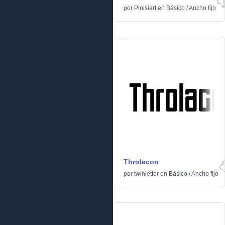
por
Pinisiart
en
Básico
/
Ancho fijo
Throlacon
por
twinletter
en
Básico
/
Ancho fijo