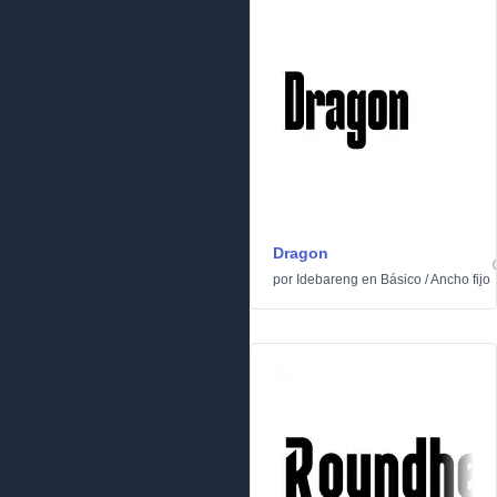
Dragon
por
Idebareng
en
Básico
/
Ancho fijo