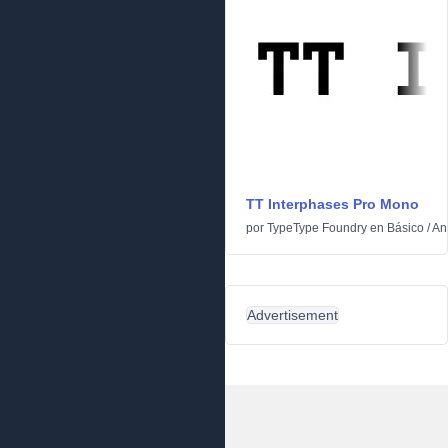
TT Interphases Pro Mono
por
TypeType Foundry
en
Básico
/
An
Advertisement