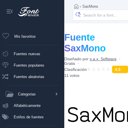
›
SaxMono
Fuente
Mis favoritos
SaxMono
Fuentes nuevas
Diseñado por
s.a.x. Software
Gratis
Fuentes populares
Clasificación
4.5
11 votos
Fuentes aleatorias
Categorias
Alfabéticamente
Estilos de fuentes