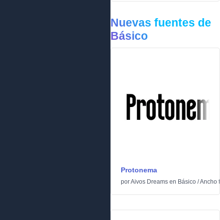
Nuevas fuentes de
Básico
Protonema
por
Aivos Dreams
en
Básico
/
Ancho f