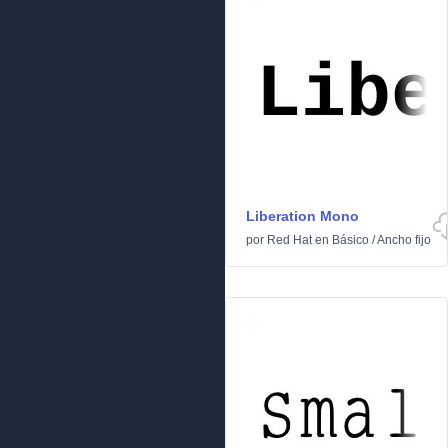
Liberation Mono
por
Red Hat
en
Básico
/
Ancho fijo