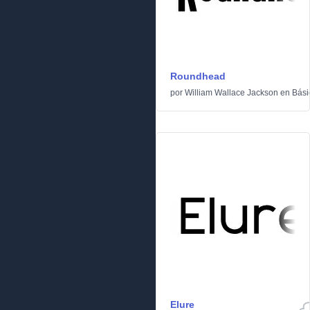
Roundhead
por
William Wallace Jackson
en
Bási
Elure