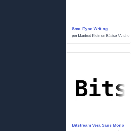
SmallType Writing
por
Manfred Klein
en
Básico
/
Ancho f
Bitstream Vera Sans Mono