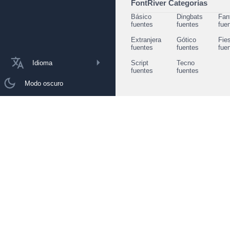
FontRiver Categorias
Básico
Dingbats
Fan
fuentes
fuentes
fue
Extranjera
Gótico
Fie
fuentes
fuentes
fue
Idioma
Script
Tecno
fuentes
fuentes
Modo oscuro