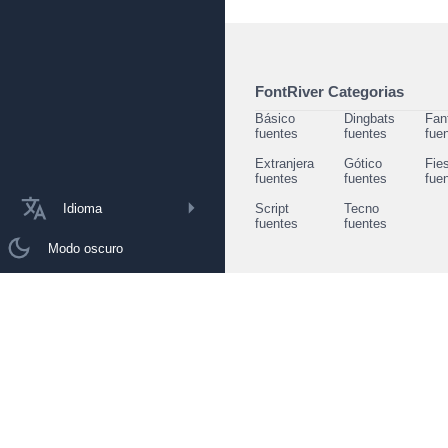
FontRiver Categorias
Básico
Dingbats
Fan
fuentes
fuentes
fue
Extranjera
Gótico
Fie
fuentes
fuentes
fue
Idioma
Script
Tecno
fuentes
fuentes
Modo oscuro