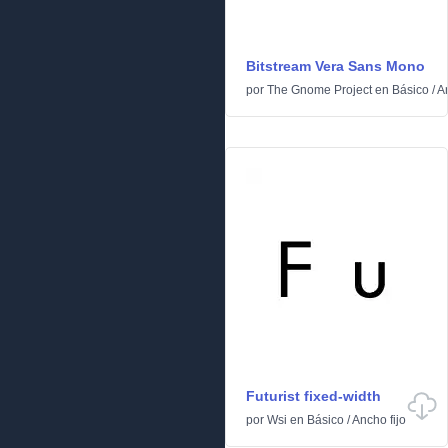
Bitstream Vera Sans Mono
por
The Gnome Project
en
Básico
/
An
Futurist fixed-width
por
Wsi
en
Básico
/
Ancho fijo