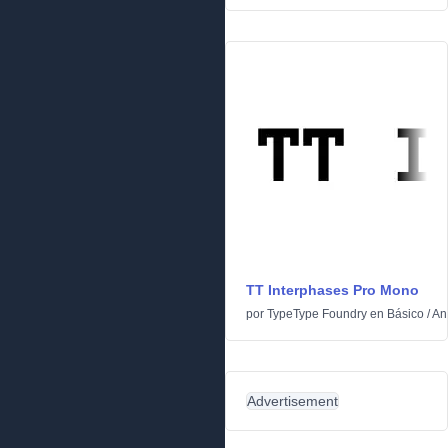
TT Interphases Pro Mono
por
TypeType Foundry
en
Básico
/
An
Advertisement