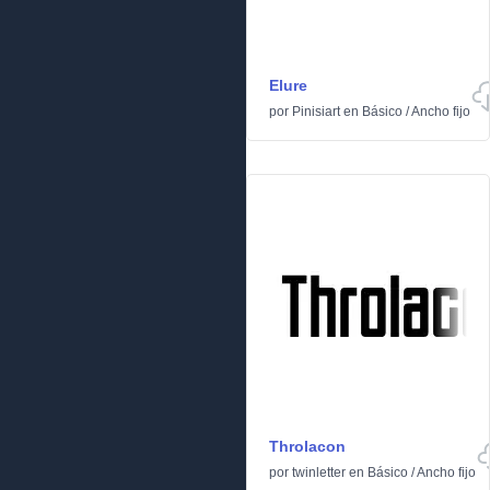
Elure
por
Pinisiart
en
Básico
/
Ancho fijo
Throlacon
por
twinletter
en
Básico
/
Ancho fijo