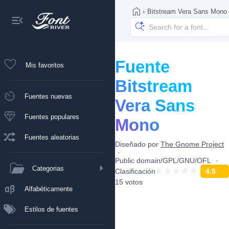
›
Bitstream Vera Sans Mono
Fuente
Mis favoritos
Bitstream
Fuentes nuevas
Vera Sans
Fuentes populares
Mono
Fuentes aleatorias
Diseñado por
The Gnome Project
Public domain/GPL/GNU/OFL
Categorias
Clasificación
4.5
15 votos
Alfabéticamente
Estilos de fuentes