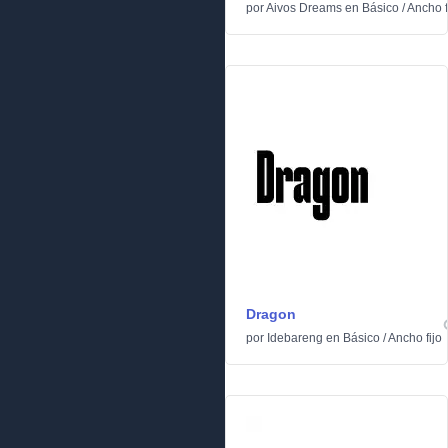
por
Aivos Dreams
en
Básico
/
Ancho f
Dragon
por
Idebareng
en
Básico
/
Ancho fijo