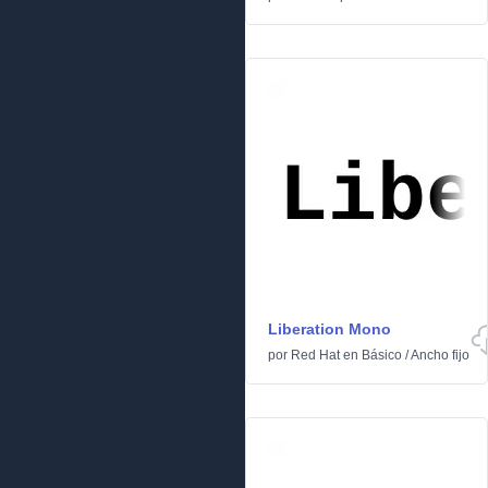
Liberation Mono
por
Red Hat
en
Básico
/
Ancho fijo