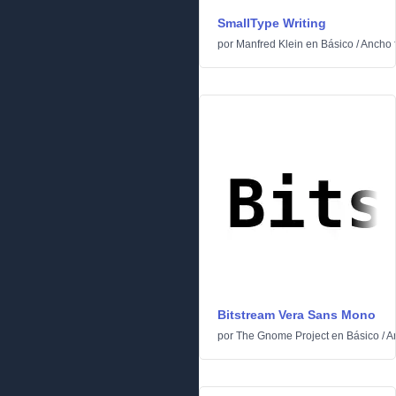
SmallType Writing
por
Manfred Klein
en
Básico
/
Ancho f
Bitstream Vera Sans Mono
por
The Gnome Project
en
Básico
/
An