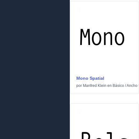
Mono Spatial
por
Manfred Klein
en
Básico
/
Ancho f