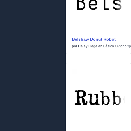
Belshaw Donut Robot
por
Haley Fiege
en
Básico
/
Ancho fij