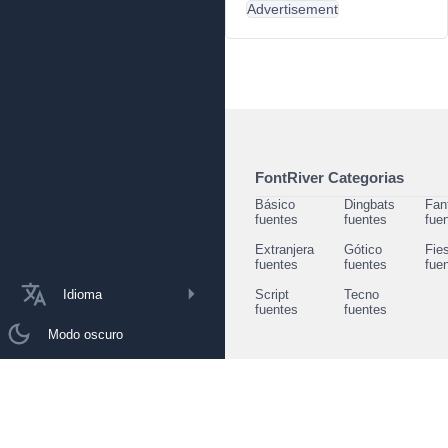
Advertisement
FontRiver Categorias
Básico
Dingbats
Fan
fuentes
fuentes
fue
Extranjera
Gótico
Fie
fuentes
fuentes
fue
Idioma
Script
Tecno
fuentes
fuentes
Modo oscuro