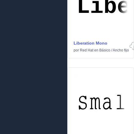
Liberation Mono
por
Red Hat
en
Básico
/
Ancho fijo