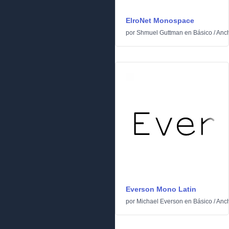
ElroNet Monospace
por
Shmuel Guttman
en
Básico
/
Anch
Everson Mono Latin
por
Michael Everson
en
Básico
/
Anch