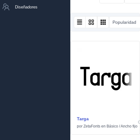
Diseñadores
Popularidad
Targa
por
ZetaFonts
en
Básico
/
Ancho fijo