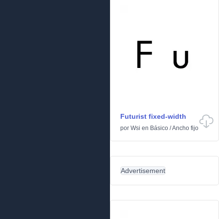
Futurist fixed-width
por
Wsi
en
Básico
/
Ancho fijo
Advertisement