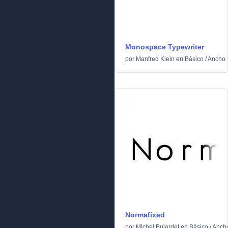
Monospace Typewriter
por
Manfred Klein
en
Básico
/
Ancho f
Normafixed
por
Michel Bujardet
en
Básico
/
Ancho