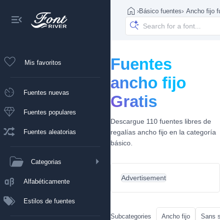
›
Básico fuentes
›
Ancho fijo 
Fuentes
Mis favoritos
ancho fijo
Fuentes nuevas
Gratis
Fuentes populares
Descargue 110 fuentes libres de
Fuentes aleatorias
regalías ancho fijo en la categoría
básico.
Categorias
Advertisement
Alfabéticamente
Estilos de fuentes
Subcategories
Ancho fijo
Sans s