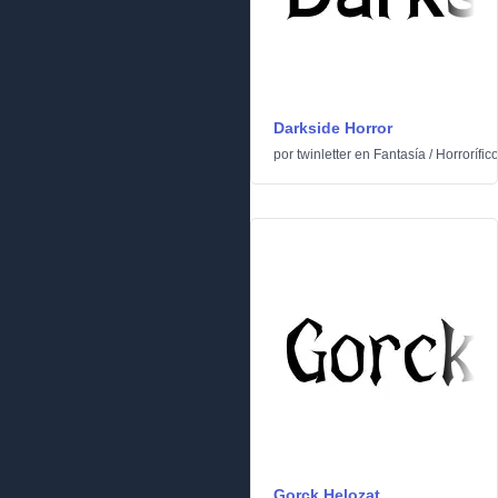
Darkside Horror
por
twinletter
en
Fantasía
/
Horrorífic
Gorck Helozat