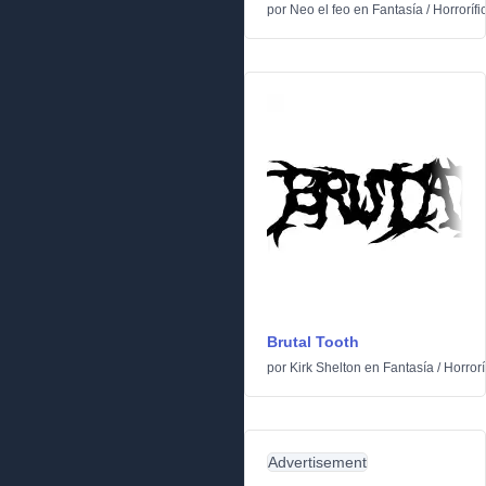
por
Neo el feo
en
Fantasía
/
Horrorífi
Brutal Tooth
por
Kirk Shelton
en
Fantasía
/
Horrorí
Advertisement