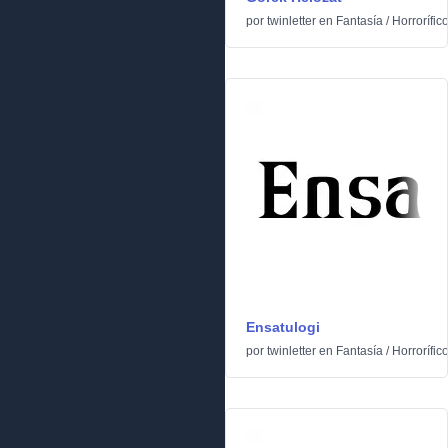
por
twinletter
en
Fantasía
/
Horrorífic
Ensatulogi
por
twinletter
en
Fantasía
/
Horrorífic