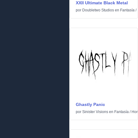
XXII Ultimate Black Metal
por
Doubletwo Studios
en
Fantasía
/
Ghastly Panic
por
Sinister Visions
en
Fantasía
/
Horr