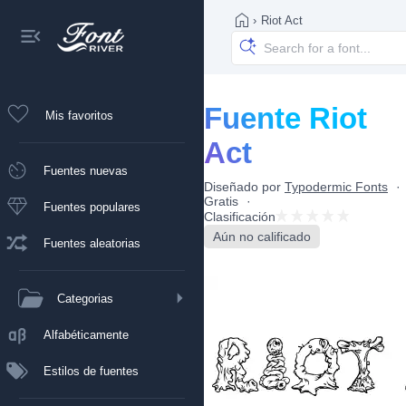
›
Riot Act
Fuente Riot
Mis favoritos
Act
Fuentes nuevas
Diseñado por
Typodermic Fonts
Gratis
Fuentes populares
Clasificación
Aún no calificado
Fuentes aleatorias
Categorias
Alfabéticamente
Estilos de fuentes