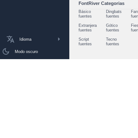
FontRiver Categorias
Básico
Dingbats
Fan
fuentes
fuentes
fue
Extranjera
Gótico
Fie
fuentes
fuentes
fue
Idioma
Script
Tecno
fuentes
fuentes
Modo oscuro