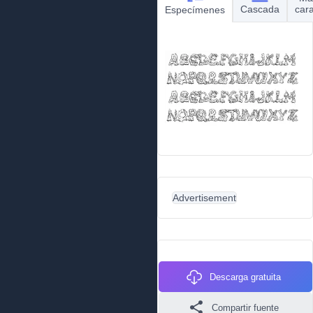
Cascada
car
Especímenes
Advertisement
Descarga gratuita
Compartir fuente