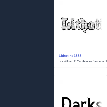
Lithotint 1888
por
William F. Capitain
en
Fantasía
/