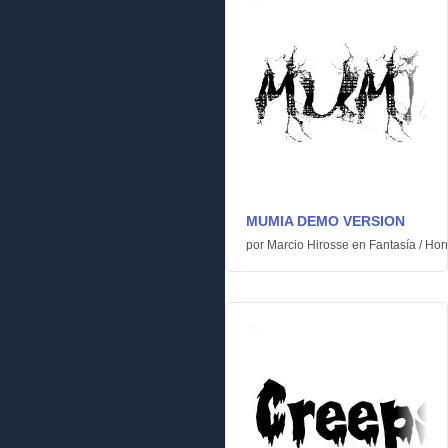
MUMIA DEMO VERSION
por
Marcio Hirosse
en
Fantasía
/
Horr