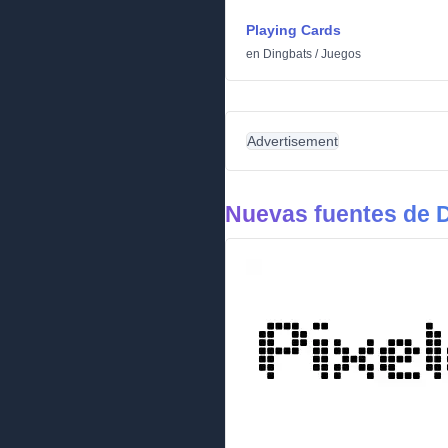
Playing Cards
en
Dingbats
/
Juegos
Advertisement
Nuevas fuentes de 