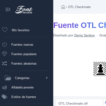
›
OTL Checkmate
Fuente OTL C
Mis favoritos
Diseñado por
Denis Serikov
Grat
Fuentes nuevas
Fuentes populares
Fuentes aleatorias
Categorias
Alfabéticamente
Estilos de fuentes
OTL Checkmate.otf