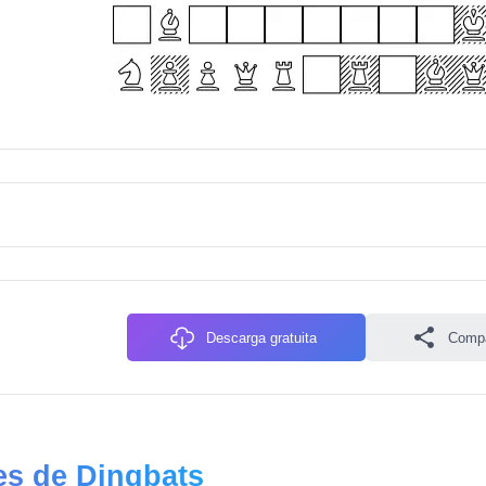
Descarga gratuita
Compa
es de Dingbats