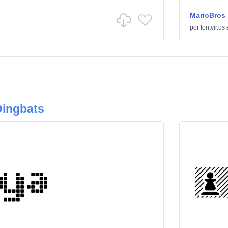
MarioBros
por
fontvir.us
Dingbats