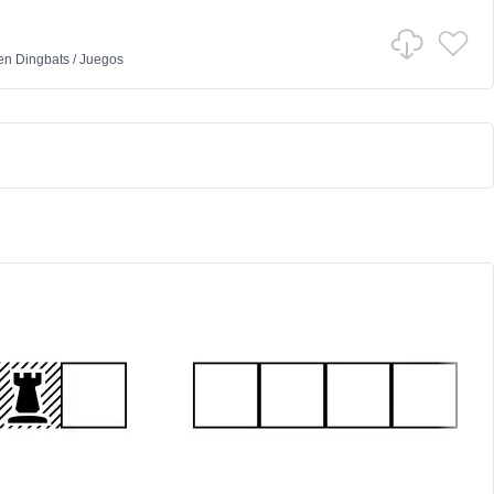
en
Dingbats
/
Juegos