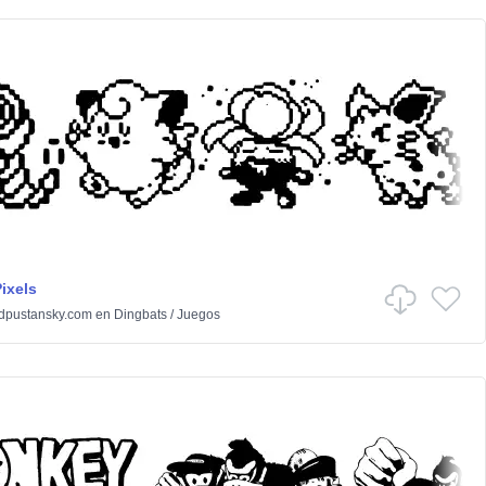
ixels
dpustansky.com
en
Dingbats
/
Juegos