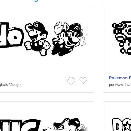
Pokemon P
gbats
/
Juegos
por
www.davi