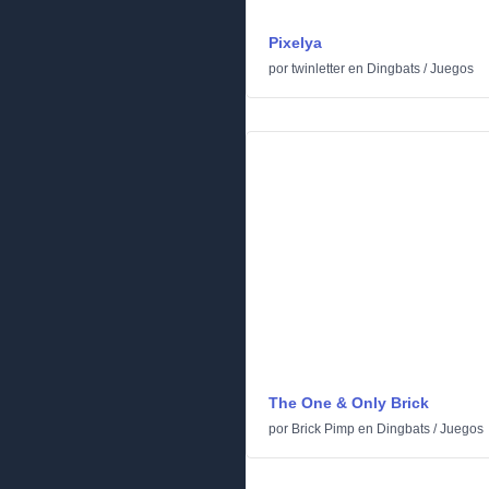
Pixelya
por
twinletter
en
Dingbats
/
Juegos
The One & Only Brick
por
Brick Pimp
en
Dingbats
/
Juegos