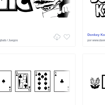
Donkey Ko
gbats
/
Juegos
por
www.davi