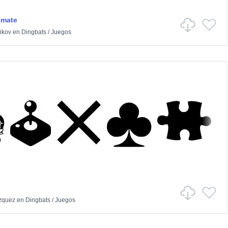
mate
ikov
en
Dingbats
/
Juegos
zquez
en
Dingbats
/
Juegos