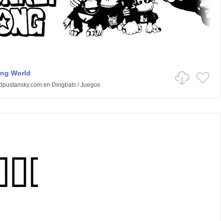
ng World
dpustansky.com
en
Dingbats
/
Juegos