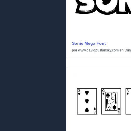
Sonic Mega Font
por
www.davidpustansky.com
en
Din