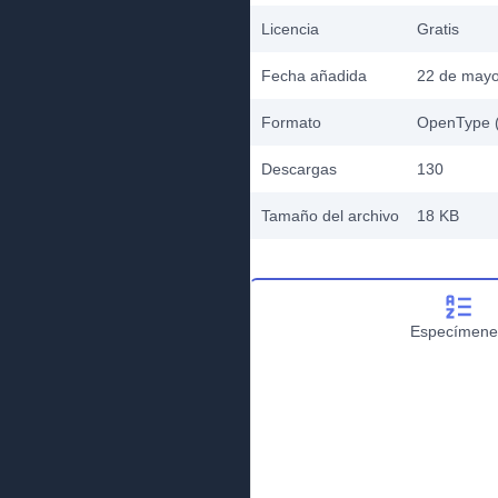
Licencia
Gratis
Fecha añadida
22 de mayo
Formato
OpenType (
Descargas
130
Tamaño del archivo
18 KB
Especímene