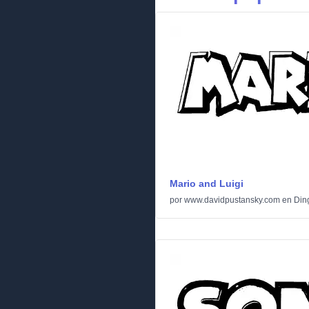
Mario and Luigi
por
www.davidpustansky.com
en
Din