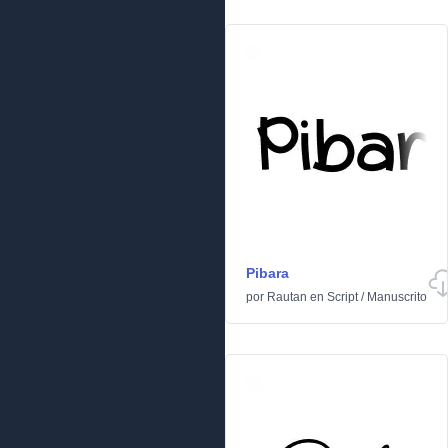
Pibara
por
Rautan
en
Script
/
Manuscrito