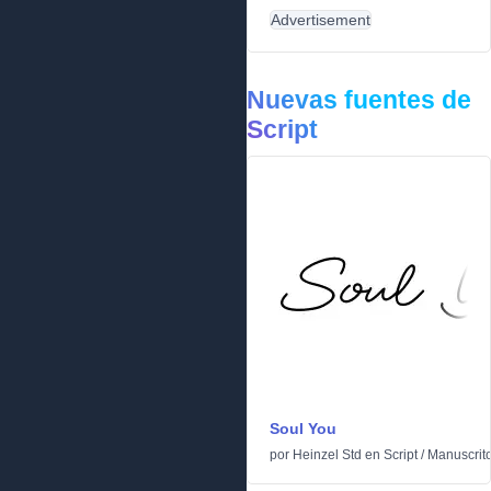
Advertisement
Nuevas fuentes de
Script
Soul You
por
Heinzel Std
en
Script
/
Manuscrit