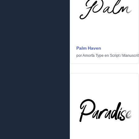
Palm Haven
por
Amorfa Type
en
Script
/
Manuscrit