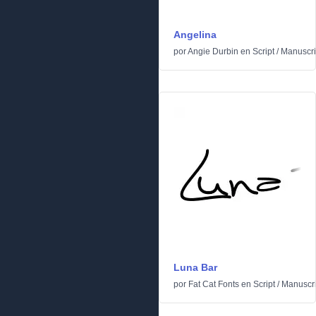
Angelina
por
Angie Durbin
en
Script
/
Manuscri
Luna Bar
por
Fat Cat Fonts
en
Script
/
Manuscri