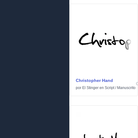
Christopher Hand
por
El Stinger
en
Script
/
Manuscrito