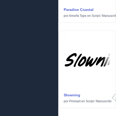
Paradise Coastal
por
Amorfa Type
en
Script
/
Manuscrit
Slowning
por
Pinisiart
en
Script
/
Manuscrito