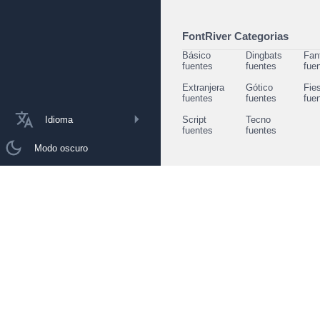
FontRiver Categorias
Básico
Dingbats
Fan
fuentes
fuentes
fue
Extranjera
Gótico
Fie
fuentes
fuentes
fue
Idioma
Script
Tecno
fuentes
fuentes
Modo oscuro