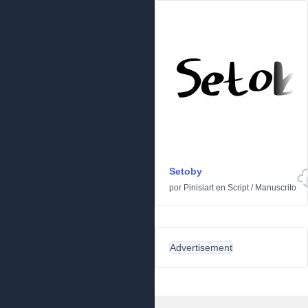
Setoby
por
Pinisiart
en
Script
/
Manuscrito
Advertisement