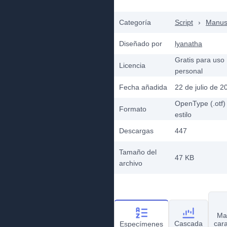
Categoría
Script
›
Manusc
Diseñado por
lyanatha
Gratis para uso
Licencia
personal
Fecha añadida
22 de julio de 2
OpenType (.otf)
Formato
estilo
Descargas
447
Tamaño del
47 KB
archivo
Ma
Cascada
car
Especímenes