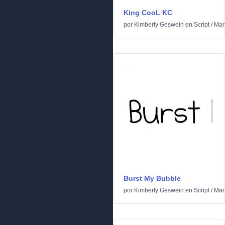
King CooL KC
por
Kimberly Geswein
en
Script
/
Man
Burst My Bubble
por
Kimberly Geswein
en
Script
/
Man