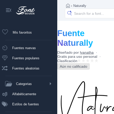
›
Naturally
Fuente
Mis favoritos
Naturally
Fuentes nuevas
Diseñado por
lyanatha
Gratis para uso personal
Fuentes populares
Clasificación
Aún no calificado
Fuentes aleatorias
Categorias
Alfabéticamente
Estilos de fuentes