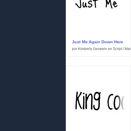
Just Me Again Down Here
por
Kimberly Geswein
en
Script
/
Man