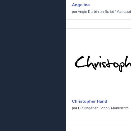
Angelina
por
Angie Durbin
en
Script
/
Manuscri
Christopher Hand
por
El Stinger
en
Script
/
Manuscrito