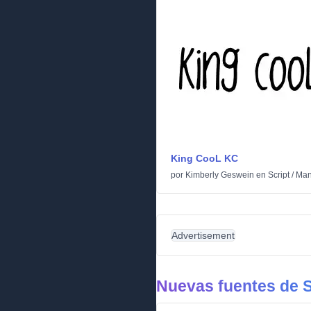
King CooL KC
por
Kimberly Geswein
en
Script
/
Man
Advertisement
Nuevas fuentes de S