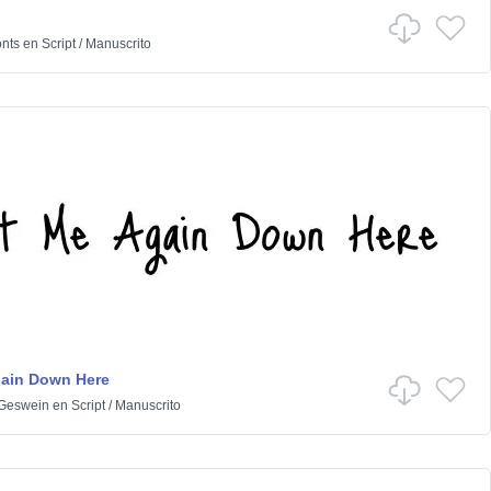
onts
en
Script
/
Manuscrito
gain Down Here
 Geswein
en
Script
/
Manuscrito