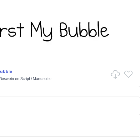
Bubble
 Geswein
en
Script
/
Manuscrito