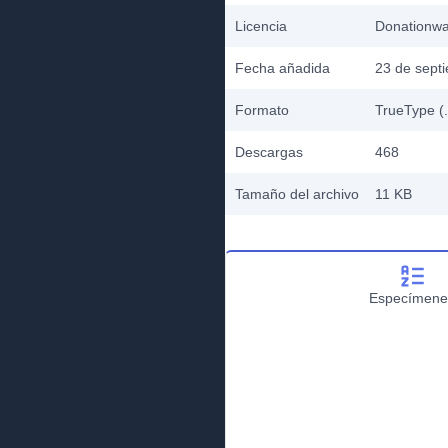
Licencia
Donationw
Fecha añadida
23 de sept
Formato
TrueType (.
Descargas
468
Tamaño del archivo
11 KB
Especímene