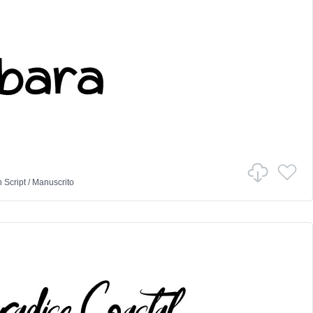
n
Script
/
Manuscrito