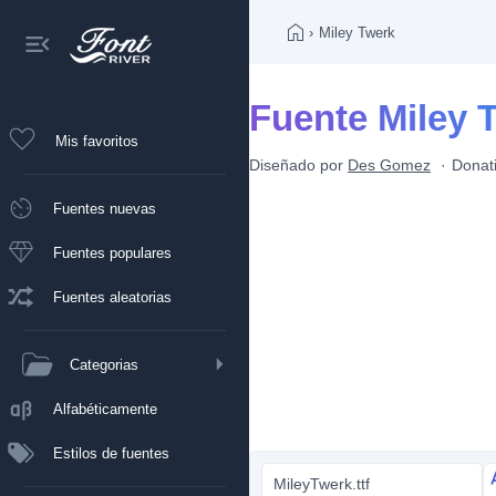
›
Miley Twerk
Fuente Miley 
Mis favoritos
Diseñado por
Des Gomez
Donat
Fuentes nuevas
Fuentes populares
Fuentes aleatorias
Categorias
Alfabéticamente
Estilos de fuentes
MileyTwerk.ttf