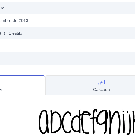
are
iembre de 2013
ttf)
, 1
estilo
Cascada
s