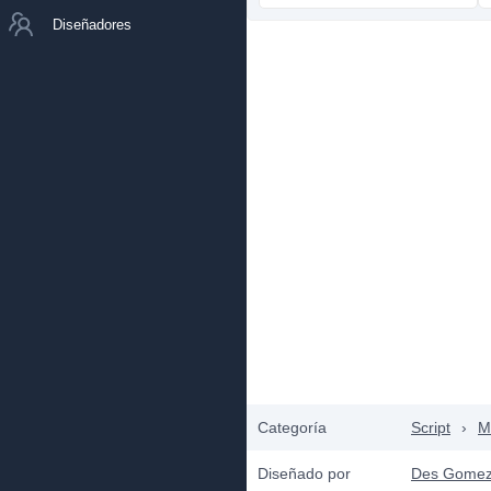
Diseñadores
Categoría
Script
›
M
Diseñado por
Des Gome