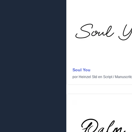
Soul You
por
Heinzel Std
en
Script
/
Manuscrit