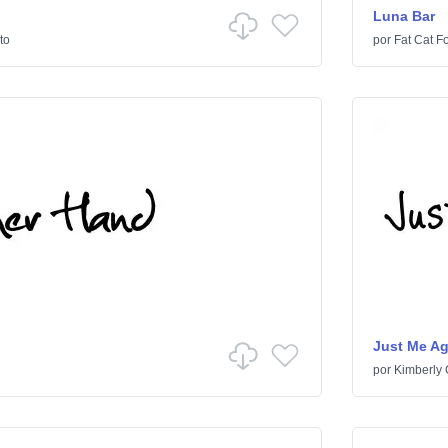
Luna Bar
to
por
Fat Cat F
Just Me A
por
Kimberly