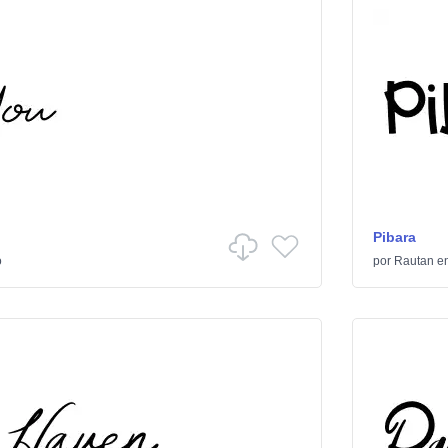
Pibara
o
por
Rautan
e